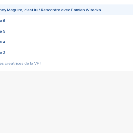
bey Maguire, c'est lui ! Rencontre avec Damien Witecka
e 6
e 5
e 4
e 3
s créatrices de la VF !
e 2
e 1
e Mektoub My Love arrive enfin ! Rencontre avec Shaïn Boumedine et Sal
i : après Toni en famille
elle réalise le bouleversant Dites lui que je l'aime
ais ! Rencontre autour de Vie privée de Rebecca Zlotowski