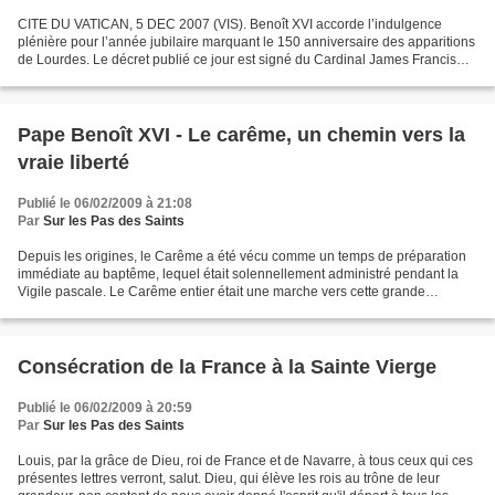
CITE DU VATICAN, 5 DEC 2007 (VIS). Benoît XVI accorde l’indulgence
plénière pour l’année jubilaire marquant le 150 anniversaire des apparitions
de Lourdes. Le décret publié ce jour est signé du Cardinal James Francis
Stafford, Grand Pénitencier, et de...
Pape Benoît XVI - Le carême, un chemin vers la
vraie liberté
Publié le 06/02/2009 à 21:08
Par
Sur les Pas des Saints
Depuis les origines, le Carême a été vécu comme un temps de préparation
immédiate au baptême, lequel était solennellement administré pendant la
Vigile pascale. Le Carême entier était une marche vers cette grande
rencontre avec le Christ, cette immersion...
Consécration de la France à la Sainte Vierge
Publié le 06/02/2009 à 20:59
Par
Sur les Pas des Saints
Louis, par la grâce de Dieu, roi de France et de Navarre, à tous ceux qui ces
présentes lettres verront, salut. Dieu, qui élève les rois au trône de leur