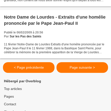
grandeur, non content de nous avoir donné l'esprit qu'il départ à tous les
princes de la terre pour...
Notre Dame de Lourdes - Extraits d'une homélie
prononcée par le Pape Jean-Paul II
Publié le 06/02/2009 à 20:56
Par
Sur les Pas des Saints
11 février Notre-Dame de Lourdes Extraits d'une homélie prononcée par le
Pape Jean-Paul II le 11 février 1988, dans la Basilique Saint Pierre, pour
célébrer la mémoire de la première apparition de la Vierge de Lourdes
Aujourd'hui rappelons, chers Frères...
< Page précédente
Page suivante >
Hébergé par Overblog
Top articles
Pages
Contact