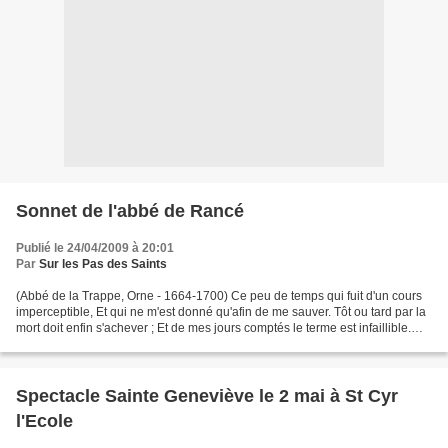
Sonnet de l'abbé de Rancé
Publié le 24/04/2009 à 20:01
Par
Sur les Pas des Saints
(Abbé de la Trappe, Orne - 1664-1700) Ce peu de temps qui fuit d'un cours
imperceptible, Et qui ne m'est donné qu'afin de me sauver. Tôt ou tard par la
mort doit enfin s'achever ; Et de mes jours comptés le terme est infaillible.
D'être surpris coupable...
Spectacle Sainte Geneviève le 2 mai à St Cyr
l'Ecole