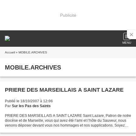
Publicité
MENU
Accueil
» MOBILE.ARCHIVES
MOBILE.ARCHIVES
PRIERE DES MARSEILLAIS A SAINT LAZARE
Publié le 18/10/2007 à 12:06
Par
Sur les Pas des Saints
PRIERE DES MARSEILLAIS A SAINT LAZARE Saint Lazare, Patron de notre
diocèse et de Marseille, vous qui avez été l’ami et l’hôte du Sauveur, nous
venons déposer devant vous nos hommages et nos supplications. Soyez
remercié d’avoir apporté le trésor de la...