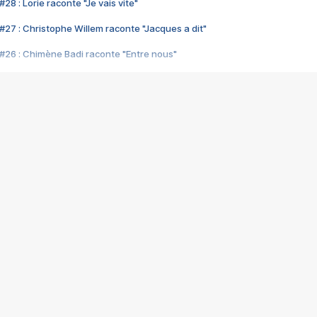
28 : Lorie raconte "Je vais vite"
#27 : Christophe Willem raconte "Jacques a dit"
#26 : Chimène Badi raconte "Entre nous"
#25 : Indochine raconte "3e sexe"
#24 : Zaho raconte "C'est chelou"
#23 : Patrick Bruel raconte "Au café des délices"
#22 : Kyo raconte "Le chemin"
#21 : Nolwenn Leroy raconte "Cassé"
#20 : Patrick Hernandez raconte "Born to be alive"
#19 : Lorie raconte "Près de moi"
#18 : Michael Jones raconte "A nos actes manqués" (avec Jean-Jacque
#17 : Khaled raconte "Aïcha"
#16 : Corneille raconte "Parce qu'on vient de loin"