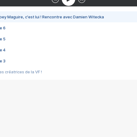
bey Maguire, c'est lui ! Rencontre avec Damien Witecka
e 6
e 5
e 4
e 3
s créatrices de la VF !
e 2
e 1
e Mektoub My Love arrive enfin ! Rencontre avec Shaïn Boumedine et Sal
i : après Toni en famille
elle réalise le bouleversant Dites lui que je l'aime