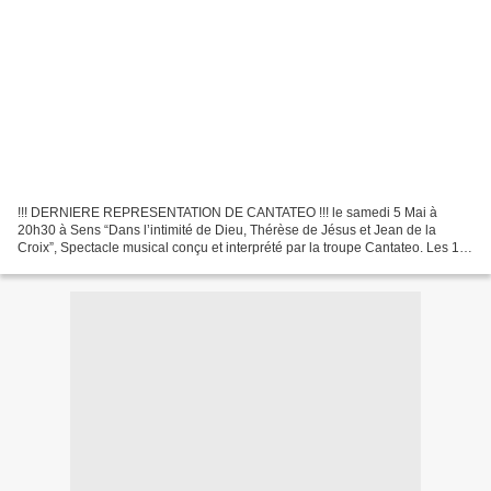
!!! DERNIERE REPRESENTATION DE CANTATEO !!! le samedi 5 Mai à
20h30 à Sens “Dans l’intimité de Dieu, Thérèse de Jésus et Jean de la
Croix”, Spectacle musical conçu et interprété par la troupe Cantateo. Les 19
acteurs-chanteurs, étudiants et jeunes professionnels,...