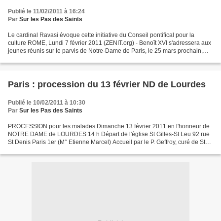
Publié le 11/02/2011 à 16:24
Par
Sur les Pas des Saints
Le cardinal Ravasi évoque cette initiative du Conseil pontifical pour la
culture ROME, Lundi 7 février 2011 (ZENIT.org) - Benoît XVI s'adressera aux
jeunes réunis sur le parvis de Notre-Dame de Paris, le 25 mars prochain,
dans le cadre de l'initiative...
Paris : procession du 13 février ND de Lourdes
Publié le 10/02/2011 à 10:30
Par
Sur les Pas des Saints
PROCESSION pour les malades Dimanche 13 février 2011 en l'honneur de
NOTRE DAME de LOURDES 14 h Départ de l'église St Gilles-St Leu 92 rue
St Denis Paris 1er (M° Etienne Marcel) Accueil par le P. Geffroy, curé de St
Gilles-St Leu Bénédiction et envoi...