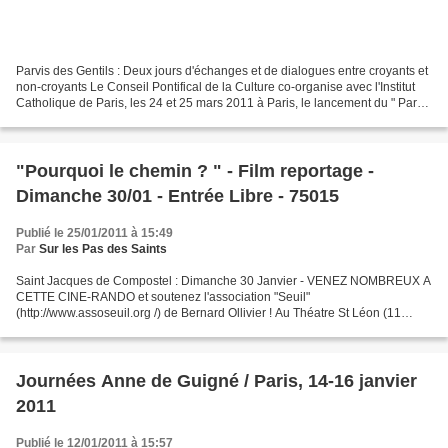
Parvis des Gentils : Deux jours d'échanges et de dialogues entre croyants et
non-croyants Le Conseil Pontifical de la Culture co-organise avec l'Institut
Catholique de Paris, les 24 et 25 mars 2011 à Paris, le lancement du " Parvis
des Gentils ", nouvelle...
"Pourquoi le chemin ? " - Film reportage -
Dimanche 30/01 - Entrée Libre - 75015
Publié le 25/01/2011 à 15:49
Par
Sur les Pas des Saints
Saint Jacques de Compostel : Dimanche 30 Janvier - VENEZ NOMBREUX A
CETTE CINE-RANDO et soutenez l'association "Seuil"
(http://www.assoseuil.org /) de Bernard Ollivier ! Au Théatre St Léon (11
Place du Cardinal Amette, 75015) Il s'agit d'un film/reportage...
Journées Anne de Guigné / Paris, 14-16 janvier
2011
Publié le 12/01/2011 à 15:57