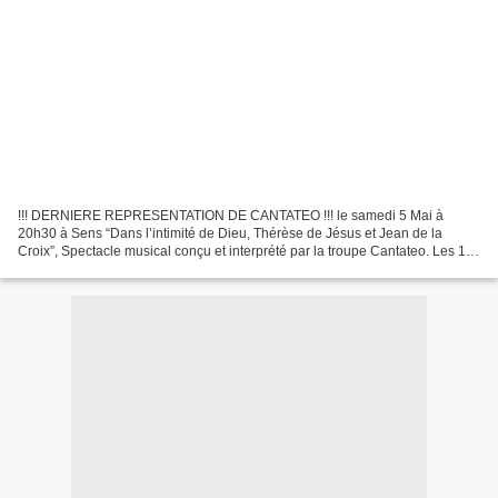
!!! DERNIERE REPRESENTATION DE CANTATEO !!! le samedi 5 Mai à
20h30 à Sens “Dans l’intimité de Dieu, Thérèse de Jésus et Jean de la
Croix”, Spectacle musical conçu et interprété par la troupe Cantateo. Les 19
acteurs-chanteurs, étudiants et jeunes professionnels,...