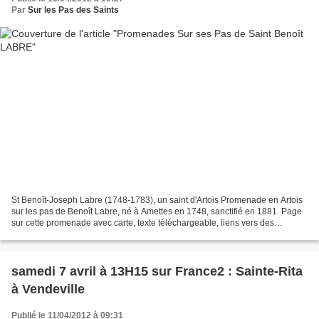
Par
Sur les Pas des Saints
St Benoît-Joseph Labre (1748-1783), un saint d'Artois Promenade en Artois
sur les pas de Benoît Labre, né à Amettes en 1748, sanctifié en 1881. Page
sur cette promenade avec carte, texte téléchargeable, liens vers des
ouvrages en ligne sur le site Mistral...
samedi 7 avril à 13H15 sur France2 : Sainte-Rita
à Vendeville
Publié le 11/04/2012 à 09:31