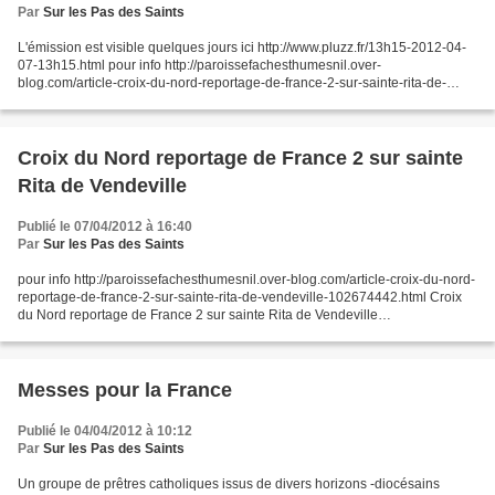
Par
Sur les Pas des Saints
L'émission est visible quelques jours ici http://www.pluzz.fr/13h15-2012-04-
07-13h15.html pour info http://paroissefachesthumesnil.over-
blog.com/article-croix-du-nord-reportage-de-france-2-sur-sainte-rita-de-
vendeville-102674442.html Croix du Nord reportage...
Croix du Nord reportage de France 2 sur sainte
Rita de Vendeville
Publié le 07/04/2012 à 16:40
Par
Sur les Pas des Saints
pour info http://paroissefachesthumesnil.over-blog.com/article-croix-du-nord-
reportage-de-france-2-sur-sainte-rita-de-vendeville-102674442.html Croix
du Nord reportage de France 2 sur sainte Rita de Vendeville
http://paroissefachesthumesnil.over-blog.com/article-croix-du-nord-
reportage-de-france-2-sur-sainte-rita-de-vendeville-102674442.html...
Messes pour la France
Publié le 04/04/2012 à 10:12
Par
Sur les Pas des Saints
Un groupe de prêtres catholiques issus de divers horizons -diocésains