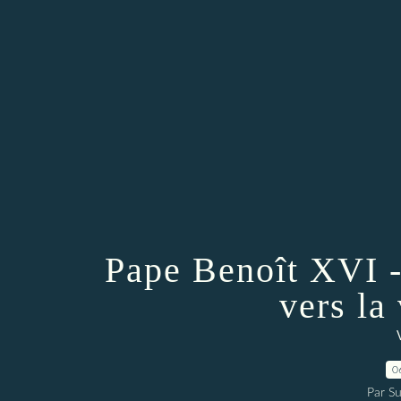
Pape Benoît XVI -
vers la 
0
Par Su