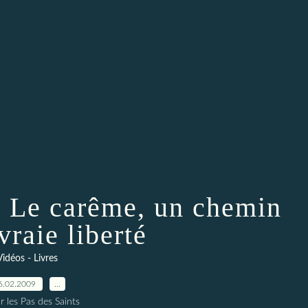
 Le carême, un chemin
vraie liberté
Vidéos - Livres
6.02.2009
…
r les Pas des Saints