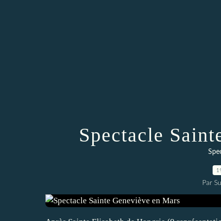
Spectacle Sain
Spec
1
Par Su