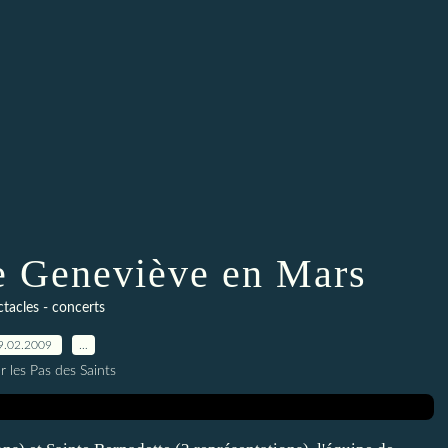
te Geneviève en Mars
tacles - concerts
9.02.2009
…
r les Pas des Saints