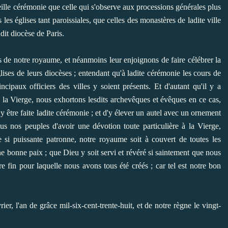
eille cérémonie que celle qui s'observe aux processions générales plus
les églises tant paroissiales, que celles des monastères de ladite ville
udit diocèse de Paris.
 de notre royaume, et néanmoins leur enjoignons de faire célébrer la
lises de leurs diocèses ; entendant qu'à ladite cérémonie les cours de
ncipaux officiers des villes y soient présents. Et d'autant qu'il y a
à la Vierge, nous exhortons lesdits archevêques et évêques en ce cas,
 y être faite ladite cérémonie ; et d'y élever un autel avec un ornement
us nos peuples d'avoir une dévotion toute particulière à la Vierge,
e si puissante patronne, notre royaume soit à couvert de toutes les
ne bonne paix ; que Dieu y soit servi et révéré si saintement que nous
re fin pour laquelle nous avons tous été créés ; car tel est notre bon
r, l'an de grâce mil-six-cent-trente-huit, et de notre règne le vingt-