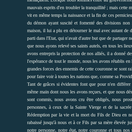
mauvais esprits d'en troubler la tranquillité ; mais cette 
vit en même temps la naissance et la fin de ces pernicieu
du démon ayant suscité et fomenté des divisions non 
maison, il lui a plu en détourner le mal avec autant de d
parti dans l'Etat, qui n'avait d'autre but que de partager no
que nous ayons relevé ses saints autels, en tous les lieu
avons entrepris la protection de nos alliés, il a donné d
l'espérance de tout le monde, nous les avons rétablis en l
grandes forces des ennemis de cette couronne se sont ral
pour faire voir à toutes les nations que, comme sa Provid
Tant de grâces si évidentes font que pour n'en différer
même main dont nous les avons reçues, et que nous désir
sont commis, nous avons cru être obligés, nous pros
personnes, à ceux de la Sainte Vierge et de la sacré
Rédemption par la vie et la mort du Fils de Dieu en no
rabaissé jusqu'à nous et à ce Fils par sa mère élevée ju
notre personne, notre état, notre couronne et tous nos 