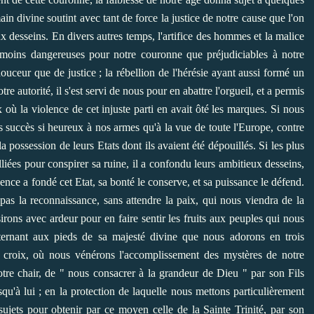
main divine soutint avec tant de force la justice de notre cause que l'on
x desseins. En divers autres temps, l'artifice des hommes et la malice
moins dangereuses pour notre couronne que préjudiciables à notre
ouceur que de justice ; la rébellion de l'hérésie ayant aussi formé un
tre autorité, il s'est servi de nous pour en abattre l'orgueil, et a permis
x où la violence de cet injuste parti en avait ôté les marques. Si nous
es succès si heureux à nos armes qu'à la vue de toute l'Europe, contre
a possession de leurs Etats dont ils avaient été dépouillés. Si les plus
liées pour conspirer sa ruine, il a confondu leurs ambitieux desseins,
ence a fondé cet Etat, sa bonté le conserve, et sa puissance le défend.
 pas la reconnaissance, sans attendre la paix, qui nous viendra de la
ons avec ardeur pour en faire sentir les fruits aux peuples qui nous
ternant aux pieds de sa majesté divine que nous adorons en trois
e croix, où nous vénérons l'accomplissement des mystères de notre
tre chair, de " nous consacrer à la grandeur de Dieu " par son Fils
squ'à lui ; en la protection de laquelle nous mettons particulièrement
sujets pour obtenir par ce moyen celle de la Sainte Trinité, par son