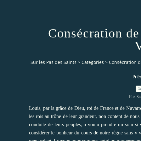
Consécration de 
V
Sur les Pas des Saints
>
Categories
>
Consécration de
Priè
0
Par Su
Louis, par la grâce de Dieu, roi de France et de Navarre,
les rois au trône de leur grandeur, non content de nous a
conduite de leurs peuples, a voulu prendre un soin si 
considérer le bonheur du cours de notre règne sans y v
menaçaient. Lorsque nous sommes entré au gouvernement 