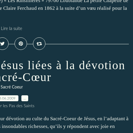
e) « Les Rinsillières » 79700 Loublande La petite Chapelle de
e Claire Ferchaud en 1862 à la suite d’un vœu réalisé pour la
Lire la suite
ésus liées à la dévotion
acré-Cœur
Sacré Coeur
5.06.2009
…
r les Pas des Saints
leur dévotion au culte du Sacré-Coeur de Jésus, en l’adaptant à
s insondables richesses, qu’ils y répondent avec joie en