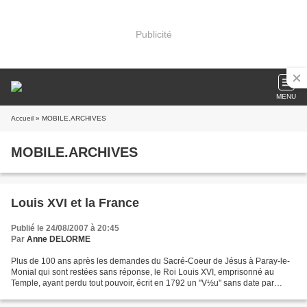
Publicité
MENU
Accueil
» MOBILE.ARCHIVES
MOBILE.ARCHIVES
Louis XVI et la France
Publié le 24/08/2007 à 20:45
Par
Anne DELORME
Plus de 100 ans après les demandes du Sacré-Coeur de Jésus à Paray-le-
Monial qui sont restées sans réponse, le Roi Louis XVI, emprisonné au
Temple, ayant perdu tout pouvoir, écrit en 1792 un "V½u" sans date par
lequel il dévoue au Sacré-C½ur sa Personne,...