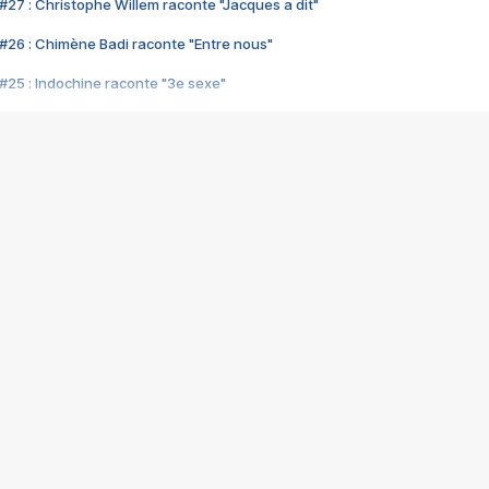
#27 : Christophe Willem raconte "Jacques a dit"
#26 : Chimène Badi raconte "Entre nous"
#25 : Indochine raconte "3e sexe"
#24 : Zaho raconte "C'est chelou"
#23 : Patrick Bruel raconte "Au café des délices"
#22 : Kyo raconte "Le chemin"
#21 : Nolwenn Leroy raconte "Cassé"
#20 : Patrick Hernandez raconte "Born to be alive"
#19 : Lorie raconte "Près de moi"
#18 : Michael Jones raconte "A nos actes manqués" (avec Jean-Jacque
#17 : Khaled raconte "Aïcha"
#16 : Corneille raconte "Parce qu'on vient de loin"
#15 : Indochine raconte "L'aventurier"