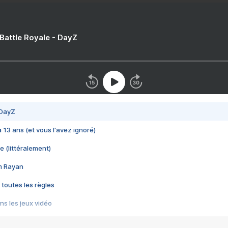
 Battle Royale - DayZ
 DayZ
 a 13 ans (et vous l'avez ignoré)
e (littéralement)
im Rayan
 toutes les règles
s les jeux vidéo
us choquant de Rockstar ? - Le scandale BULLY