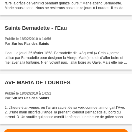
faire la grâce de venir ici pendant quinze jours. ” Marie attend Bernadette.
Marie nous attend. Nous ne resterons pas quinze jours à Lourdes. Il est donc
d’autant plus important...
Sainte Bernadette - l'Eau
Publié le 18/02/2010 à 14:56
Par
Sur les Pas des Saints
L’eau Le jeudi 25 février 1858, Bernadette dit : «Aqueró (« Cela », terme
utilisé par Bernadette pour désigner la Vierge Marie) me dit d’aller boire et
me laver à la fontaine. N’en voyant pas, j’allai boire au Gave. Mais elle me fit
signe, avec le doigt,...
AVE MARIA DE LOURDES
Publié le 18/02/2010 à 14:51
Par
Sur les Pas des Saints
1. L’heure était venue, où l’airain sacré, de sa voix connue, annonçait l’Ave.
2. D’une main discrète, l’ange, la prenant, conduit Bernadette au bord du
torrent. 3. Un souffle qui passe avertit l’enfant qu’une heure de grâce sonne
en ce moment. 4. Sur...