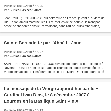
Publié le 18/02/2010 à 15:26
Par
Sur les Pas des Saints
Jean-Paul II (1920-2005) "Ici, sur cette terre de France, je confie, ô Mère de
Dieu, à ton amour maternel les fils et les filles de ce peuple. Ils n'ont pas
cessé de t'honorer, dans leurs traditions, dans l'art de leurs cathédrales,
dans leurs pèlerinages,...
Sainte Bernadette par l'Abbé L. Jaud
Publié le 18/02/2010 à 15:22
Par
Sur les Pas des Saints
SAINTE BERNADETTE SOUBIROUS Voyante de Lourdes, et Religieuse à
Nevers (+1879) Le nom de Bernadette, l'humble et douce privilégiée de la
Vierge Immaculée, est inséparable de celui de Notre-Dame de Lourdes (fête
le 11 février ). La Voyante étant plus connue...
Le message de la Vierge aujourd’hui par le +
Cardinal Ivan Dias, le 8 décembre 2007 à
Lourdes en la Basilique Saint Pie X
Publié le 18/02/2010 à 15:19