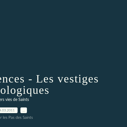
ences - Les vestiges
éologiques
rs vies de Saints
4.03.2011
…
r les Pas des Saints