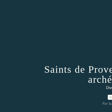
Saints de Prov
arch
Dive
0
Par Su