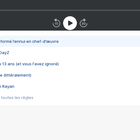
nsformé l’ennui en chef-d’œuvre
 DayZ
 a 13 ans (et vous l'avez ignoré)
e (littéralement)
im Rayan
 toutes les règles
s les jeux vidéo
us choquant de Rockstar ? - Le scandale BULLY
e plus moche de Steam