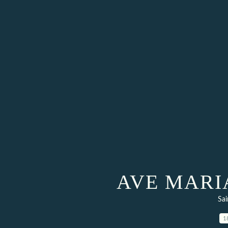
AVE MARI
Sai
1