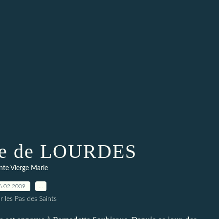
me de LOURDES
nte Vierge Marie
6.02.2009
…
r les Pas des Saints