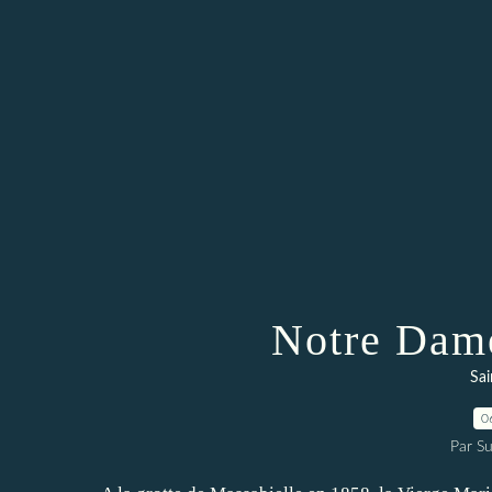
Notre Da
Sai
0
Par Su