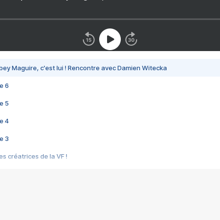
bey Maguire, c'est lui ! Rencontre avec Damien Witecka
e 6
e 5
e 4
e 3
s créatrices de la VF !
e 2
e 1
e Mektoub My Love arrive enfin ! Rencontre avec Shaïn Boumedine et Sal