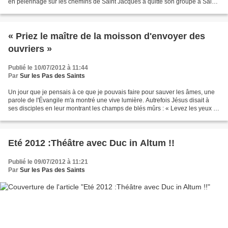
en pèlerinage sur les chemins de Saint Jacques a quitté son groupe à Saint
Jean de la Blaquière (à...
« Priez le maître de la moisson d'envoyer des
ouvriers »
Publié le 10/07/2012 à 11:44
Par
Sur les Pas des Saints
Un jour que je pensais à ce que je pouvais faire pour sauver les âmes, une
parole de l'Évangile m'a montré une vive lumière. Autrefois Jésus disait à
ses disciples en leur montrant les champs de blés mûrs : « Levez les yeux et
voyez comme les campagnes...
Eté 2012 :Théâtre avec Duc in Altum !!
Publié le 09/07/2012 à 11:21
Par
Sur les Pas des Saints