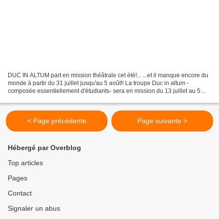
DUC IN ALTUM part en mission théâtrale cet été!... ...et il manque encore du
monde à partir du 31 juillet jusqu'au 5 août!! La troupe Duc in altum -
composée essentiellement d'étudiants- sera en mission du 13 juillet au 5
août prochains pour sa "mission...
< Page précédente
Page suivante >
Hébergé par Overblog
Top articles
Pages
Contact
Signaler un abus