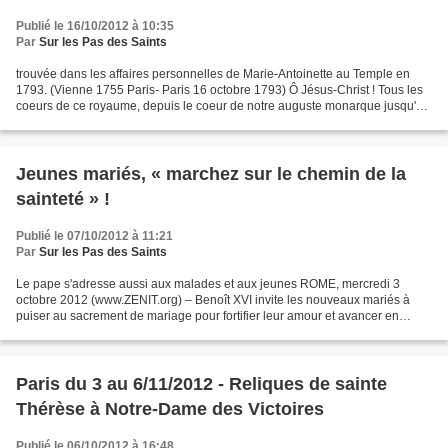
Publié le 16/10/2012 à 10:35
Par
Sur les Pas des Saints
trouvée dans les affaires personnelles de Marie-Antoinette au Temple en
1793. (Vienne 1755 Paris- Paris 16 octobre 1793) Ô Jésus-Christ ! Tous les
coeurs de ce royaume, depuis le coeur de notre auguste monarque jusqu'à
celui du plus pauvre de ses sujets,...
Jeunes mariés, « marchez sur le chemin de la
sainteté » !
Publié le 07/10/2012 à 11:21
Par
Sur les Pas des Saints
Le pape s'adresse aussi aux malades et aux jeunes ROME, mercredi 3
octobre 2012 (www.ZENIT.org) – Benoît XVI invite les nouveaux mariés à
puiser au sacrement de mariage pour fortifier leur amour et avancer en
sainteté. Le pape a en effet salué au terme...
Paris du 3 au 6/11/2012 - Reliques de sainte
Thérèse à Notre-Dame des Victoires
Publié le 06/10/2012 à 16:48