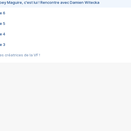
bey Maguire, c'est lui ! Rencontre avec Damien Witecka
e 6
e 5
e 4
e 3
s créatrices de la VF !
e 2
e 1
e Mektoub My Love arrive enfin ! Rencontre avec Shaïn Boumedine et Sal
i : après Toni en famille
elle réalise le bouleversant Dites lui que je l'aime
ais ! Rencontre autour de Vie privée de Rebecca Zlotowski
 de Marguerite, Grave... Rencontre avec Ella Rumpf