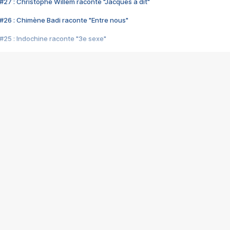
#27 : Christophe Willem raconte "Jacques a dit"
#26 : Chimène Badi raconte "Entre nous"
#25 : Indochine raconte "3e sexe"
#24 : Zaho raconte "C'est chelou"
#23 : Patrick Bruel raconte "Au café des délices"
#22 : Kyo raconte "Le chemin"
#21 : Nolwenn Leroy raconte "Cassé"
#20 : Patrick Hernandez raconte "Born to be alive"
#19 : Lorie raconte "Près de moi"
#18 : Michael Jones raconte "A nos actes manqués" (avec Jean-Jacque
#17 : Khaled raconte "Aïcha"
#16 : Corneille raconte "Parce qu'on vient de loin"
#15 : Indochine raconte "L'aventurier"