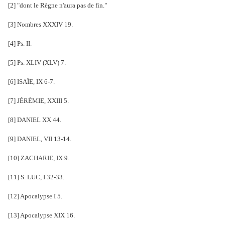
[2] "dont le Règne n'aura pas de fin."
[3] Nombres XXXIV 19.
[4] Ps. II.
[5] Ps. XLIV (XLV) 7.
[6] ISAÏE, IX 6-7.
[7] JÉRÉMIE, XXIII 5.
[8] DANIEL XX 44.
[9] DANIEL, VII 13-14.
[10] ZACHARIE, IX 9.
[11] S. LUC, I 32-33.
[12] Apocalypse I 5.
[13] Apocalypse XIX 16.