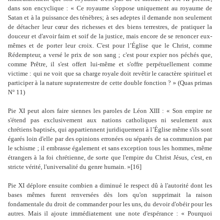
dans son encyclique : « Ce royaume s'oppose uniquement au royaume de
Satan et à la puissance des ténèbres; à ses adeptes il demande non seulement
de détacher leur cœur des richesses et des biens terrestres, de pratiquer la
douceur et d'avoir faim et soif de la justice, mais encore de se renoncer eux-
mêmes et de porter leur croix. C'est pour l’Église que le Christ, comme
Rédempteur, a versé le prix de son sang ; c'est pour expier nos péchés que,
comme Prêtre, il s'est offert lui-même et s'offre perpétuellement comme
victime : qui ne voit que sa charge royale doit revêtir le caractère spirituel et
participer à la nature supraterrestre de cette double fonction ? » (Quas primas
N° 11)
Pie XI peut alors faire siennes les paroles de Léon XIII : « Son empire ne
s'étend pas exclusivement aux nations catholiques ni seulement aux
chrétiens baptisés, qui appartiennent juridiquement à l’Église même s'ils sont
égarés loin d'elle par des opinions erronées ou séparés de sa communion par
le schisme ; il embrasse également et sans exception tous les hommes, même
étrangers à la foi chrétienne, de sorte que l'empire du Christ Jésus, c'est, en
stricte vérité, l'universalité du genre humain. »[16]
Pie XI déplore ensuite combien a diminué le respect dû à l'autorité dont les
bases mêmes furent renversées dès lors qu'on supprimait la raison
fondamentale du droit de commander pour les uns, du devoir d'obéir pour les
autres. Mais il ajoute immédiatement une note d'espérance : « Pourquoi