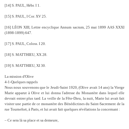
[14] S. PAUL, Hébr. I 1.
[15] S. PAUL, I Cor. XV 25.
[16] LÉON XIII, Lettre encyclique Annum sacrum, 25 mai 1899 AAS XXXI
(1898-1899) 647.
[17] S. PAUL, Coloss. I 20.
[18] S. MATTHIEU, XX 28.
[19] S. MATTHIEU, XI 30.
La mission d'Olive
4-1-Quelques rappels
Nous nous souvenons que le Jeudi-Saint 1920, (Olive avait 14 ans) la Vierge
Marie apparut à Olive et lui donna l'adresse du Monastère dans lequel elle
devrait entrer plus tard. La veille de la Fête-Dieu, la nuit, Marie lui avait fait
visiter une partie de ce monastère des Bénédictines du Saint-Sacrement de la
rue Tournefort, à Paris, et lui avait fait quelques révélations la concernant :
– Ce sera là sa place et sa demeure,