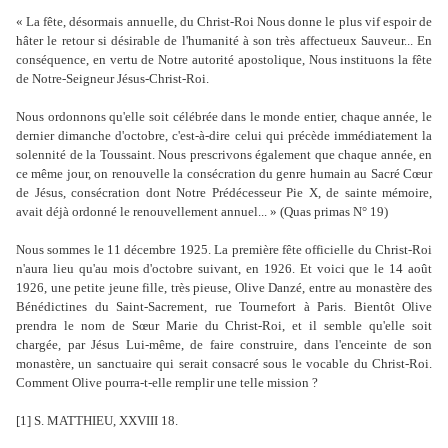
« La fête, désormais annuelle, du Christ-Roi Nous donne le plus vif espoir de
hâter le retour si désirable de l'humanité à son très affectueux Sauveur... En
conséquence, en vertu de Notre autorité apostolique, Nous instituons la fête
de Notre-Seigneur Jésus-Christ-Roi.
Nous ordonnons qu'elle soit célébrée dans le monde entier, chaque année, le
dernier dimanche d'octobre, c'est-à-dire celui qui précède immédiatement la
solennité de la Toussaint. Nous prescrivons également que chaque année, en
ce même jour, on renouvelle la consécration du genre humain au Sacré Cœur
de Jésus, consécration dont Notre Prédécesseur Pie X, de sainte mémoire,
avait déjà ordonné le renouvellement annuel... » (Quas primas N° 19)
Nous sommes le 11 décembre 1925. La première fête officielle du Christ-Roi
n'aura lieu qu'au mois d'octobre suivant, en 1926. Et voici que le 14 août
1926, une petite jeune fille, très pieuse, Olive Danzé, entre au monastère des
Bénédictines du Saint-Sacrement, rue Tournefort à Paris. Bientôt Olive
prendra le nom de Sœur Marie du Christ-Roi, et il semble qu'elle soit
chargée, par Jésus Lui-même, de faire construire, dans l'enceinte de son
monastère, un sanctuaire qui serait consacré sous le vocable du Christ-Roi.
Comment Olive pourra-t-elle remplir une telle mission ?
[1] S. MATTHIEU, XXVIII 18.