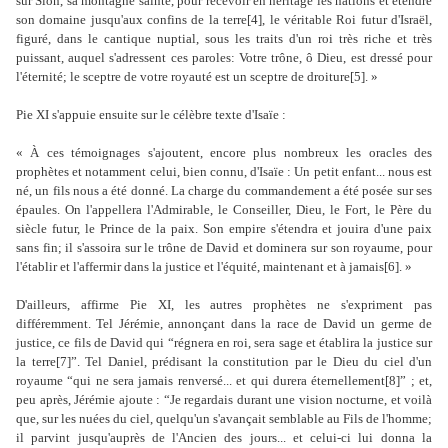
sur Sion, sa montagne sainte, pour recevoir en héritage les nations et étendre
son domaine jusqu'aux confins de la terre[4], le véritable Roi futur d'Israël,
figuré, dans le cantique nuptial, sous les traits d'un roi très riche et très
puissant, auquel s'adressent ces paroles: Votre trône, ô Dieu, est dressé pour
l'éternité; le sceptre de votre royauté est un sceptre de droiture[5]. »
Pie XI s'appuie ensuite sur le célèbre texte d'Isaïe :
« À ces témoignages s'ajoutent, encore plus nombreux les oracles des
prophètes et notamment celui, bien connu, d'Isaïe : Un petit enfant... nous est
né, un fils nous a été donné. La charge du commandement a été posée sur ses
épaules. On l'appellera l'Admirable, le Conseiller, Dieu, le Fort, le Père du
siècle futur, le Prince de la paix. Son empire s'étendra et jouira d'une paix
sans fin; il s'assoira sur le trône de David et dominera sur son royaume, pour
l'établir et l'affermir dans la justice et l'équité, maintenant et à jamais[6]. »
D'ailleurs, affirme Pie XI, les autres prophètes ne s'expriment pas
différemment. Tel Jérémie, annonçant dans la race de David un germe de
justice, ce fils de David qui “régnera en roi, sera sage et établira la justice sur
la terre[7]”. Tel Daniel, prédisant la constitution par le Dieu du ciel d'un
royaume “qui ne sera jamais renversé... et qui durera éternellement[8]” ; et,
peu après, Jérémie ajoute : “Je regardais durant une vision nocturne, et voilà
que, sur les nuées du ciel, quelqu'un s'avançait semblable au Fils de l'homme;
il parvint jusqu'auprès de l'Ancien des jours... et celui-ci lui donna la