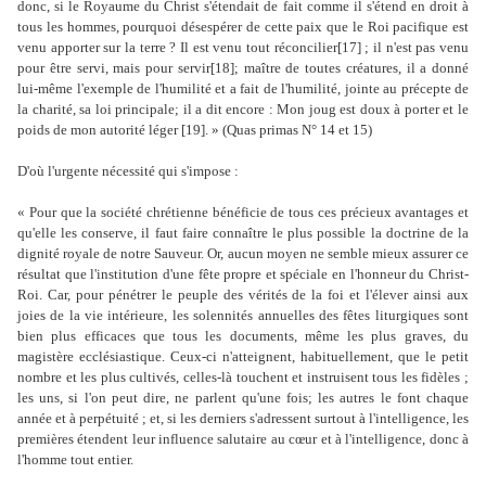
donc, si le Royaume du Christ s'étendait de fait comme il s'étend en droit à
tous les hommes, pourquoi désespérer de cette paix que le Roi pacifique est
venu apporter sur la terre ? Il est venu tout réconcilier[17] ; il n'est pas venu
pour être servi, mais pour servir[18]; maître de toutes créatures, il a donné
lui-même l'exemple de l'humilité et a fait de l'humilité, jointe au précepte de
la charité, sa loi principale; il a dit encore : Mon joug est doux à porter et le
poids de mon autorité léger [19]. » (Quas primas N° 14 et 15)
D'où l'urgente nécessité qui s'impose :
« Pour que la société chrétienne bénéficie de tous ces précieux avantages et
qu'elle les conserve, il faut faire connaître le plus possible la doctrine de la
dignité royale de notre Sauveur. Or, aucun moyen ne semble mieux assurer ce
résultat que l'institution d'une fête propre et spéciale en l'honneur du Christ-
Roi. Car, pour pénétrer le peuple des vérités de la foi et l'élever ainsi aux
joies de la vie intérieure, les solennités annuelles des fêtes liturgiques sont
bien plus efficaces que tous les documents, même les plus graves, du
magistère ecclésiastique. Ceux-ci n'atteignent, habituellement, que le petit
nombre et les plus cultivés, celles-là touchent et instruisent tous les fidèles ;
les uns, si l'on peut dire, ne parlent qu'une fois; les autres le font chaque
année et à perpétuité ; et, si les derniers s'adressent surtout à l'intelligence, les
premières étendent leur influence salutaire au cœur et à l'intelligence, donc à
l'homme tout entier.