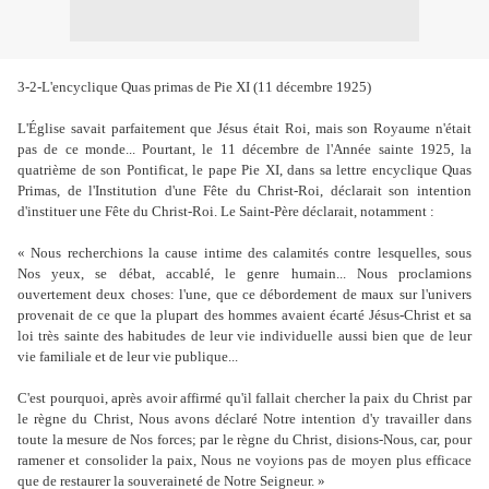
3-2-L'encyclique Quas primas de Pie XI (11 décembre 1925)
L'Église savait parfaitement que Jésus était Roi, mais son Royaume n'était
pas de ce monde... Pourtant, le 11 décembre de l'Année sainte 1925, la
quatrième de son Pontificat, le pape Pie XI, dans sa lettre encyclique Quas
Primas, de l'Institution d'une Fête du Christ-Roi, déclarait son intention
d'instituer une Fête du Christ-Roi. Le Saint-Père déclarait, notamment :
« Nous recherchions la cause intime des calamités contre lesquelles, sous
Nos yeux, se débat, accablé, le genre humain... Nous proclamions
ouvertement deux choses: l'une, que ce débordement de maux sur l'univers
provenait de ce que la plupart des hommes avaient écarté Jésus-Christ et sa
loi très sainte des habitudes de leur vie individuelle aussi bien que de leur
vie familiale et de leur vie publique...
C'est pourquoi, après avoir affirmé qu'il fallait chercher la paix du Christ par
le règne du Christ, Nous avons déclaré Notre intention d'y travailler dans
toute la mesure de Nos forces; par le règne du Christ, disions-Nous, car, pour
ramener et consolider la paix, Nous ne voyions pas de moyen plus efficace
que de restaurer la souveraineté de Notre Seigneur. »