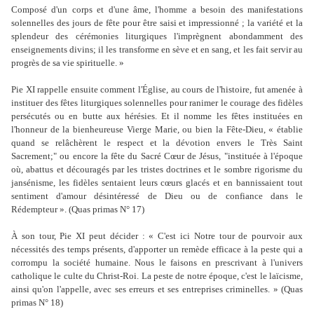
Composé d'un corps et d'une âme, l'homme a besoin des manifestations
solennelles des jours de fête pour être saisi et impressionné ; la variété et la
splendeur des cérémonies liturgiques l'imprègnent abondamment des
enseignements divins; il les transforme en sève et en sang, et les fait servir au
progrès de sa vie spirituelle. »
Pie XI rappelle ensuite comment l'Église, au cours de l'histoire, fut amenée à
instituer des fêtes liturgiques solennelles pour ranimer le courage des fidèles
persécutés ou en butte aux hérésies. Et il nomme les fêtes instituées en
l'honneur de la bienheureuse Vierge Marie, ou bien la Fête-Dieu, « établie
quand se relâchèrent le respect et la dévotion envers le Très Saint
Sacrement;" ou encore la fête du Sacré Cœur de Jésus, "instituée à l'époque
où, abattus et découragés par les tristes doctrines et le sombre rigorisme du
jansénisme, les fidèles sentaient leurs cœurs glacés et en bannissaient tout
sentiment d'amour désintéressé de Dieu ou de confiance dans le
Rédempteur ». (Quas primas N° 17)
À son tour, Pie XI peut décider : « C'est ici Notre tour de pourvoir aux
nécessités des temps présents, d'apporter un remède efficace à la peste qui a
corrompu la société humaine. Nous le faisons en prescrivant à l'univers
catholique le culte du Christ-Roi. La peste de notre époque, c'est le laïcisme,
ainsi qu'on l'appelle, avec ses erreurs et ses entreprises criminelles. » (Quas
primas N° 18)