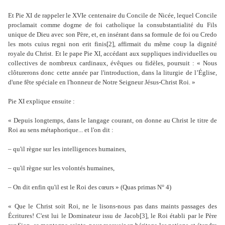
Et Pie XI de rappeler le XVIe centenaire du Concile de Nicée, lequel Concile
proclamait comme dogme de foi catholique la consubstantialité du Fils
unique de Dieu avec son Père, et, en insérant dans sa formule de foi ou Credo
les mots cuius regni non erit finis[2], affirmait du même coup la dignité
royale du Christ. Et le pape Pie XI, accédant aux suppliques individuelles ou
collectives de nombreux cardinaux, évêques ou fidèles, poursuit : « Nous
clôturerons donc cette année par l'introduction, dans la liturgie de l’Église,
d'une fête spéciale en l'honneur de Notre Seigneur Jésus-Christ Roi. »
Pie XI explique ensuite :
« Depuis longtemps, dans le langage courant, on donne au Christ le titre de
Roi au sens métaphorique... et l'on dit :
– qu'il règne sur les intelligences humaines,
– qu'il règne sur les volontés humaines,
– On dit enfin qu'il est le Roi des cœurs » (Quas primas N° 4)
« Que le Christ soit Roi, ne le lisons-nous pas dans maints passages des
Écritures! C'est lui le Dominateur issu de Jacob[3], le Roi établi par le Père