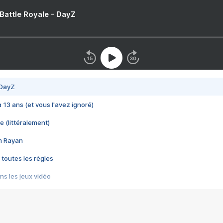
 Battle Royale - DayZ
 DayZ
 a 13 ans (et vous l'avez ignoré)
e (littéralement)
im Rayan
 toutes les règles
s les jeux vidéo
us choquant de Rockstar ? - Le scandale BULLY
e plus moche de Steam