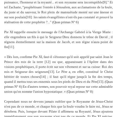
puissance, l'honneur et la royauté... et son royaume sera incorruptible[9].” Et
tel Zacharie, “prophétisant l'entrée à Jérusalem, aux acclamations de la foule,
du juste et du sauveur, le Roi plein de mansuétude monté sur une ânesse et
sur son poulain[10]: les saints évangélistes n'ont-ils pas constaté et prouvé la
réalisation de cette prophétie ?...” (Quas primas N° 6)
Pie XI rappelle ensuite le message de l'Archange Gabriel à la Vierge Marie :
elle engendrera un fils à qui le Seigneur Dieu donnera le trône de David ; il
régnera éternellement sur la maison de Jacob, et son règne n'aura point de
fin[11].
« Dès lors, confirme Pie XI, faut-il s'étonner qu'il soit appelé par saint Jean le
Prince des rois de la terre [12] ou que, apparaissant à l'Apôtre dans des
visions prophétiques, il porte écrit sur son vêtement et sur sa cuisse: Roi des
rois et Seigneur des seigneurs[13]. Le Père a, en effet, constitué le Christ
héritier de toutes choses[14] ; il faut qu'il règne jusqu'à la fin des temps,
quand il mettra tous ses ennemis sous les pieds de Dieu et du Père[15]. (Quas
primas N° 6) En d'autres termes, son pouvoir royal repose sur cette admirable
union qu'on nomme l'union hypostatique. » (Quas primas N° 8)
Cependant nous ne devons jamais oublier que le Royaume de Jésus-Christ
n'est pas de ce monde, et chaque fois que la foule voudra le faire roi, Jésus se
dérobera. Puis, lorsque devant Pilate il affirmera sa Royauté, Jésus ajoutera
immédiatement que son royaume n'est pas de ce monde. Et Pie XI précise,