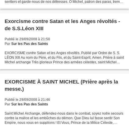
sentiers et garde-nous de nos détresses. O Michel, patron des paras, trempe
nos cœurs de hardiesses. 2. O...
Exorcisme contre Satan et les Anges révoltés -
de S.S.Léon XIII
Publié le 29/09/2008 à 21:50
Par
Sur les Pas des Saints
EXORCISME contre Satan et les Anges révoltés. Publié par Ordre de S. S.
LÉON XIII Au nom du Père, et du Fils, et du Saint-Esprit. Amen. Prière à saint
Michel archange Très glorieux Prince des armées célestes, saint Michel
archange, défendez-nous dans...
EXORCISME À SAINT MICHEL (Prière après la
messe.)
Publié le 29/09/2008 à 21:46
Par
Sur les Pas des Saints
Saint Michel Archange, défendez-nous dans le combat, soyez notre secours
contre la malice et les embûches du démon. Que Dieu lui fasse sentir Son
Empire, nous vous en supplions ! Et Vous, Prince de la Milice Céleste,
précipitez en enfer, par la Force...