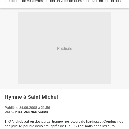
aux ordres de vos lèvres, se font un voile de leurs ailes. Des milliers et des
milliers de princes Célestes...
Publicité
Hymne à Saint Michel
Publié le 29/09/2008 à 21:56
Par
Sur les Pas des Saints
1. O Michel, patron des paras, trempe nos cœurs de hardiesse. Conduis nos
pas joyeux, pour le devoir tout près de Dieu. Guide-nous dans les durs