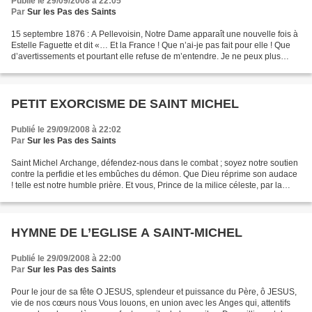
Publié le 29/09/2008 à 22:05
Par
Sur les Pas des Saints
15 septembre 1876 : A Pellevoisin, Notre Dame apparaît une nouvelle fois à
Estelle Faguette et dit «… Et la France ! Que n’ai-je pas fait pour elle ! Que
d’avertissements et pourtant elle refuse de m’entendre. Je ne peux plus
retenir mon Fils !… La France...
PETIT EXORCISME DE SAINT MICHEL
Publié le 29/09/2008 à 22:02
Par
Sur les Pas des Saints
Saint Michel Archange, défendez-nous dans le combat ; soyez notre soutien
contre la perfidie et les embûches du démon. Que Dieu réprime son audace
! telle est notre humble prière. Et vous, Prince de la milice céleste, par la
vertu divine, refoulez en...
HYMNE DE L’EGLISE A SAINT-MICHEL
Publié le 29/09/2008 à 22:00
Par
Sur les Pas des Saints
Pour le jour de sa fête O JESUS, splendeur et puissance du Père, ô JESUS,
vie de nos cœurs nous Vous louons, en union avec les Anges qui, attentifs