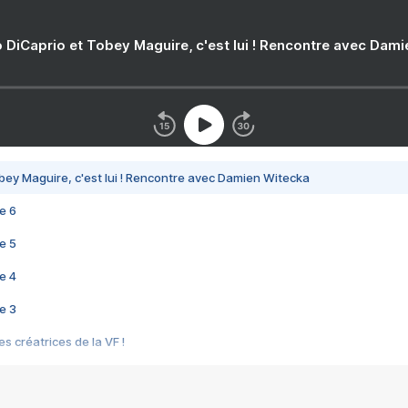
 DiCaprio et Tobey Maguire, c'est lui ! Rencontre avec Dam
bey Maguire, c'est lui ! Rencontre avec Damien Witecka
e 6
e 5
e 4
e 3
s créatrices de la VF !
e 2
e 1