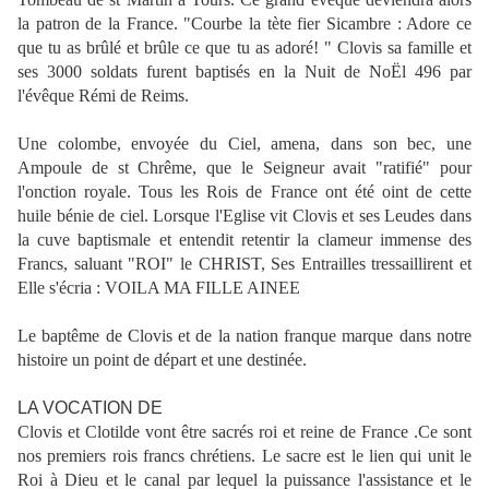
la patron de la France. "Courbe la tète fier Sicambre : Adore ce
que tu as brûlé et brûle ce que tu as adoré! " Clovis sa famille et
ses 3000 soldats furent baptisés en la Nuit de NoËl 496 par
l'évêque Rémi de Reims.
Une colombe, envoyée du Ciel, amena, dans son bec, une
Ampoule de st Chrême, que le Seigneur avait "ratifié" pour
l'onction royale. Tous les Rois de France ont été oint de cette
huile bénie de ciel. Lorsque l'Eglise vit Clovis et ses Leudes dans
la cuve baptismale et entendit retentir la clameur immense des
Francs, saluant "ROI" le CHRIST, Ses Entrailles tressaillirent et
Elle s'écria : VOILA MA FILLE AINEE
Le baptême de Clovis et de la nation franque marque dans notre
histoire un point de départ et une destinée.
LA VOCATION DE
Clovis et Clotilde vont être sacrés roi et reine de France .Ce sont
nos premiers rois francs chrétiens. Le sacre est le lien qui unit le
Roi à Dieu et le canal par lequel la puissance l'assistance et le