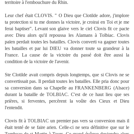
territoire à l'embouchure du Rhin.
Leur chef était CLOVIS. " O Dieu que Clotilde adore, j'implore
ta protection si tu me donnes la victoire, je croirai en Toi et je me
ferai baptiser". Levant son glaive vers le ciel Clovis fit ce pacte
avec Dieu alors qu'il repoussa les Alamans à Tolbiac. Clovis
païen perdait toutes les batailles. Clovis converti va gagner toutes
les batailles et par lui DIEU va donner toute sa grandeur à la
France. La cause de la victoire du passé doit être aussi la
condition de la victoire de l'avenir.
Ste Clotilde avait compris depuis longtemps, que si Clovis ne se
convertissait pas. Il perdait toutes les batailles. Elle pria donc pour
sa conversion dans sa Chapelle au FRANKENBERG (Alsace)
durant la bataille de TOLBIAC. C'est de ce haut lieu que ses
prières, si ferventes, percèrent la voûte des Cieux et Dieu
l'entendit.
Clovis fit à TOLBIAC un premier pas vers sa conversion mais il
était tenté de se faire arien. Celle-ci ne sera définitive que sur le
Tombeau de st Martin à Tours. Ce grand évêque deviendra alors