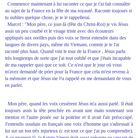
Commence maintenant à lui raconter ce que je t'ai fait connaître
au sujet de la France en la fête de ma royauté. Raconte toujours si
tu oublies quelque chose, je te le rappellerai.
Marcel : "Mon père, ce jour-là (fête du Christ-Roi) je vis Jésus
assis un peu courbé et le visage triste avec des écouteurs
appliqués aux oreilles puis des voix se firent entendre dans des
langues de divers pays, même du Vietnam, comme je te l'ai
raconté plus haut. Quand vint le tour de la France , Jésus parla
très longtemps de sorte que j'ai tout oublié et que j'étais incapable
de ma rappeler quoi que ce soit. Ce n'est que le jour où vous
m'avez demandé de prier pour la France que cela m'est revenu à
la mémoire et que Jésus me l¹a rappelé en me demandant de vous
en parler.
Mon pére, quand les voix cessèrent Jésus m'a aussi parlé. Il était
toujours assis la tête penchée en avant une main soutenant son
menton et l'autre posée sur la poitrine et il avait l'air préoccupé.
J'entendis soudain en français une voix d'homme qui s'adressait à
lui sur un ton très injurieux (c est tout ce que j'ai pu comprendre).
A ce moment-là, la Sainte Vierge était aussi présente ne cessant de