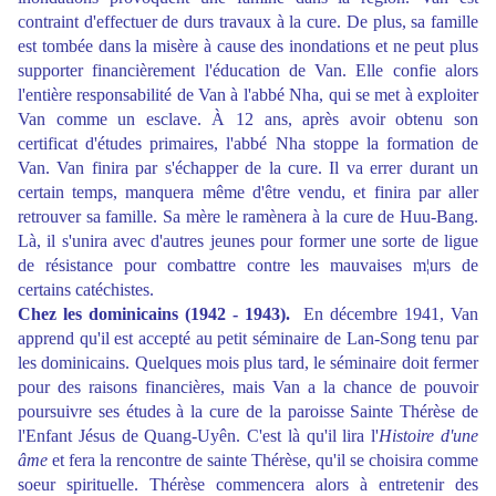
contraint d'effectuer de durs travaux à la cure. De plus, sa famille
est tombée dans la misère à cause des inondations et ne peut plus
supporter financièrement l'éducation de Van. Elle confie alors
l'entière responsabilité de Van à l'abbé Nha, qui se met à exploiter
Van comme un esclave. À 12 ans, après avoir obtenu son
certificat d'études primaires, l'abbé Nha stoppe la formation de
Van. Van finira par s'échapper de la cure. Il va errer durant un
certain temps, manquera même d'être vendu, et finira par aller
retrouver sa famille. Sa mère le ramènera à la cure de Huu-Bang.
Là, il s'unira avec d'autres jeunes pour former une sorte de ligue
de résistance pour combattre contre les mauvaises m¦urs de
certains catéchistes.
Chez les dominicains (1942 - 1943).
En décembre 1941, Van
apprend qu'il est accepté au petit séminaire de Lan-Song tenu par
les dominicains. Quelques mois plus tard, le séminaire doit fermer
pour des raisons financières, mais Van a la chance de pouvoir
poursuivre ses études à la cure de la paroisse Sainte Thérèse de
l'Enfant Jésus de Quang-Uyên. C'est là qu'il lira l'
Histoire d'une
âme
et fera la rencontre de sainte Thérèse, qu'il se choisira comme
soeur spirituelle. Thérèse commencera alors à entretenir des