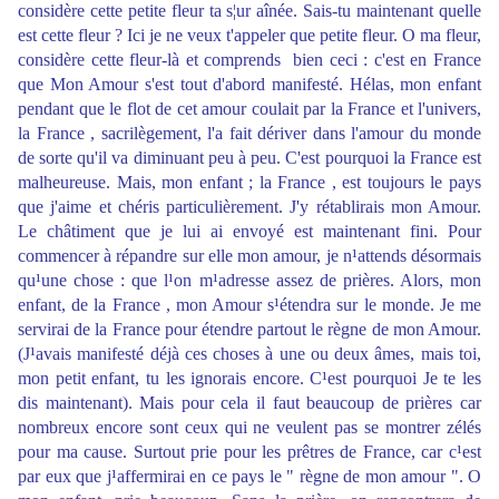
considère cette petite fleur ta s¦ur aînée. Sais-tu maintenant quelle
est cette fleur ? Ici je ne veux t'appeler que petite fleur. O ma fleur,
considère cette fleur-là et comprends bien ceci : c'est en France
que Mon Amour s'est tout d'abord manifesté. Hélas, mon enfant
pendant que le flot de cet amour coulait par la France et l'univers,
la France , sacrilègement, l'a fait dériver dans l'amour du monde
de sorte qu'il va diminuant peu à peu. C'est pourquoi la France est
malheureuse. Mais, mon enfant ; la France , est toujours le pays
que j'aime et chéris particulièrement. J'y rétablirais mon Amour.
Le châtiment que je lui ai envoyé est maintenant fini. Pour
commencer à répandre sur elle mon amour, je n¹attends désormais
qu¹une chose : que l¹on m¹adresse assez de prières. Alors, mon
enfant, de la France , mon Amour s¹étendra sur le monde. Je me
servirai de la France pour étendre partout le règne de mon Amour.
(J¹avais manifesté déjà ces choses à une ou deux âmes, mais toi,
mon petit enfant, tu les ignorais encore. C¹est pourquoi Je te les
dis maintenant). Mais pour cela il faut beaucoup de prières car
nombreux encore sont ceux qui ne veulent pas se montrer zélés
pour ma cause. Surtout prie pour les prêtres de France, car c¹est
par eux que j¹affermirai en ce pays le " règne de mon amour ". O