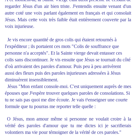
regarder Jésus d'un air bien triste. J¹entendis ensuite venant d'un
autre coté une voix parlant également en français et qui consolait
Jésus. Mais cette voix très faible était entièrement couverte par la
voix injurieuse.
Je vis encore quantité de gros colis qui étaient retournés à
l'expéditeur ; ils portaient ces mots "Colis de souffrance que
personne n'a acceptés". Et la Sainte vierge devait entasser ces
colis sans discontinuer. Je vis ensuite que Jésus se tournait du côté
d'où arrivaient des paroles d'amour. Puis peu à peu arrivèrent
aussi des fleurs puis des paroles injurieuses adressées à Jésus
diminuèrent insensiblement.
Jésus "Mon enfant console-moi. C'est uniquement auprès de mes
épouses que J¹espère trouver quelques paroles de consolations. Si
tu ne sais pas quoi me dire écoute. Je vais t¹enseigner une courte
formule que tu pourras me reporter telle quelle :
O Jésus, mon amour même si personne ne voulait croire à la
vérité des paroles d'amour que tu me dictes ici je sacrifierais
volontiers ma vie pour témoigner de la vérité de ces paroles."