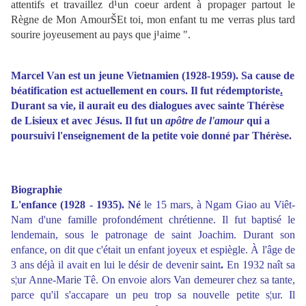
attentifs et travaillez d¹un coeur ardent à propager partout le
Règne de Mon AmourŠEt toi, mon enfant tu me verras plus tard
sourire joyeusement au pays que j¹aime ".
Marcel Van
est un jeune Vietnamien (1928-1959). Sa cause de
béatification est actuellement en cours. Il fut rédemptoriste
.
Durant sa vie, il aurait eu des dialogues avec sainte Thérèse
de Lisieux et avec Jésus. Il fut un
apôtre de l'amour
qui a
poursuivi l'enseignement de la petite voie donné par Thérèse.
Biographie
L'enfance (1928 - 1935).
Né
le 15 mars, à Ngam Giao au Viêt-
Nam d'une famille profondément chrétienne. Il fut baptisé le
lendemain, sous le patronage de saint Joachim. Durant son
enfance, on dit que c'était un enfant joyeux et espiègle. À l'âge de
3 ans déjà il avait en lui le désir de devenir saint
.
En 1932 naît sa
s¦ur Anne-Marie Tê. On envoie alors Van demeurer chez sa tante,
parce qu'il s'accapare un peu trop sa nouvelle petite s¦ur. Il