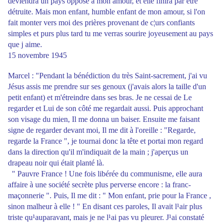
deviendra un pays opposé à mon amour, et elle finira par être
détruite. Mais mon enfant, humble enfant de mon amour, si l'on
fait monter vers moi des prières provenant de c¦urs confiants
simples et purs plus tard tu me verras sourire joyeusement au pays
que j aime.
15 novembre 1945
Marcel : "Pendant la bénédiction du très Saint-sacrement, j'ai vu
Jésus assis me prendre sur ses genoux (j'avais alors la taille d'un
petit enfant) et m'étreindre dans ses bras. Je ne cessai de Le
regarder et Lui de son côté me regardait aussi. Puis approchant
son visage du mien, Il me donna un baiser. Ensuite me faisant
signe de regarder devant moi, Il me dit à l'oreille : "Regarde,
regarde la France ", je tournai donc la tête et portai mon regard
dans la direction qu'il m'indiquait de la main ; j'aperçus un
drapeau noir qui était planté là.
" Pauvre France ! Une fois libérée du communisme, elle aura
affaire à une société secrète plus perverse encore : la franc-
maçonnerie ". Puis, Il me dit : " Mon enfant, prie pour la France ,
sinon malheur à elle ! " En disant ces paroles, Il avait l¹air plus
triste qu¹auparavant, mais je ne l¹ai pas vu pleurer. J¹ai constaté