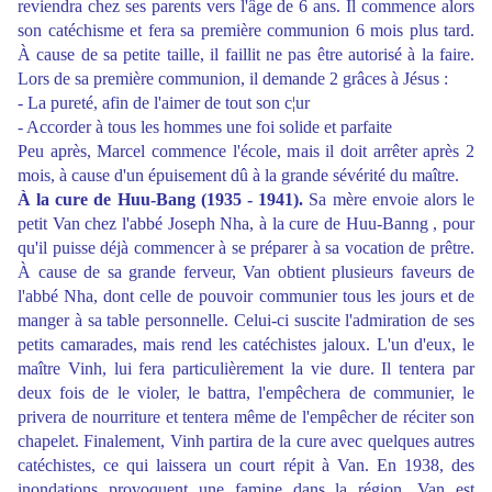
reviendra chez ses parents vers l'âge de 6 ans. Il commence alors
son catéchisme et fera sa première communion 6 mois plus tard.
À cause de sa petite taille, il faillit ne pas être autorisé à la faire.
Lors de sa première communion, il demande 2 grâces à Jésus :
- La pureté, afin de l'aimer de tout son c¦ur
- Accorder à tous les hommes une foi solide et parfaite
Peu après, Marcel commence l'école, mais il doit arrêter après 2
mois, à cause d'un épuisement dû à la grande sévérité du maître.
À la cure de Huu-Bang (1935 - 1941).
Sa mère envoie alors le
petit Van chez l'abbé Joseph Nha, à la cure de Huu-Banng , pour
qu'il puisse déjà commencer à se préparer à sa vocation de prêtre.
À cause de sa grande ferveur, Van obtient plusieurs faveurs de
l'abbé Nha, dont celle de pouvoir communier tous les jours et de
manger à sa table personnelle. Celui-ci suscite l'admiration de ses
petits camarades, mais rend les catéchistes jaloux. L'un d'eux, le
maître Vinh, lui fera particulièrement la vie dure. Il tentera par
deux fois de le violer, le battra, l'empêchera de communier, le
privera de nourriture et tentera même de l'empêcher de réciter son
chapelet. Finalement, Vinh partira de la cure avec quelques autres
catéchistes, ce qui laissera un court répit à Van. En 1938, des
inondations provoquent une famine dans la région. Van est