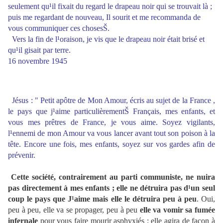
seulement qu¹il fixait du regard le drapeau noir qui se trouvait là ;
puis me regardant de nouveau, Il sourit et me recommanda de
vous communiquer ces chosesŠ.
Vers la fin de l¹oraison, je vis que le drapeau noir était brisé et
qu¹il gisait par terre.
16 novembre 1945
Jésus : " Petit apôtre de Mon Amour, écris au sujet de la France ,
le pays que j¹aime particulièrementŠ Français, mes enfants, et
vous mes prêtres de France, je vous aime. Soyez vigilants,
l¹ennemi de mon Amour va vous lancer avant tout son poison à la
tête. Encore une fois, mes enfants, soyez sur vos gardes afin de
prévenir.
Cette société, contrairement au parti communiste, ne nuira
pas directement à mes enfants ; elle ne détruira pas d¹un seul
coup le pays que J¹aime mais elle le détruira peu à peu
. Oui,
peu à peu, elle va se propager, peu à peu
elle va vomir sa fumée
infernale
pour vous faire mourir asphyxiés ; elle agira de façon à