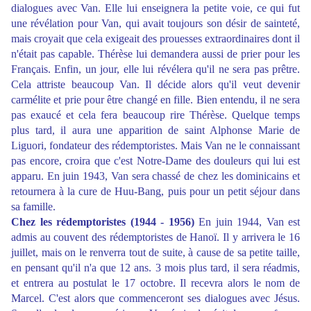
dialogues avec Van. Elle lui enseignera la petite voie, ce qui fut
une révélation pour Van, qui avait toujours son désir de sainteté,
mais croyait que cela exigeait des prouesses extraordinaires dont il
n'était pas capable. Thérèse lui demandera aussi de prier pour les
Français. Enfin, un jour, elle lui révélera qu'il ne sera pas prêtre.
Cela attriste beaucoup Van. Il décide alors qu'il veut devenir
carmélite et prie pour être changé en fille. Bien entendu, il ne sera
pas exaucé et cela fera beaucoup rire Thérèse. Quelque temps
plus tard, il aura une apparition de saint Alphonse Marie de
Liguori, fondateur des rédemptoristes. Mais Van ne le connaissant
pas encore, croira que c'est Notre-Dame des douleurs qui lui est
apparu. En juin 1943, Van sera chassé de chez les dominicains et
retournera à la cure de Huu-Bang, puis pour un petit séjour dans
sa famille.
Chez les rédemptoristes (1944 - 1956)
En juin 1944, Van est
admis au couvent des rédemptoristes de Hanoï. Il y arrivera le 16
juillet, mais on le renverra tout de suite, à cause de sa petite taille,
en pensant qu'il n'a que 12 ans. 3 mois plus tard, il sera réadmis,
et entrera au postulat le 17 octobre. Il recevra alors le nom de
Marcel. C'est alors que commenceront ses dialogues avec Jésus.