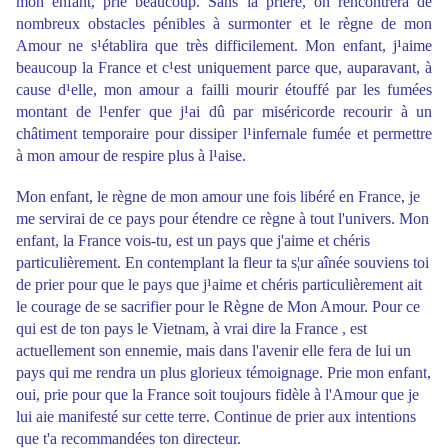
mon enfant, prie beaucoup. Sans la prière, on rencontrera de
nombreux obstacles pénibles à surmonter et le règne de mon
Amour ne s¹établira que très difficilement. Mon enfant, j¹aime
beaucoup la France et c¹est uniquement parce que, auparavant, à
cause d¹elle, mon amour a failli mourir étouffé par les fumées
montant de l¹enfer que j¹ai dû par miséricorde recourir à un
châtiment temporaire pour dissiper l¹infernale fumée et permettre
à mon amour de respire plus à l¹aise.
Mon enfant, le règne de mon amour une fois libéré en France, je
me servirai de ce pays pour étendre ce règne à tout l'univers. Mon
enfant, la France vois-tu, est un pays que j'aime et chéris
particulièrement. En contemplant la fleur ta s¦ur aînée souviens toi
de prier pour que le pays que j¹aime et chéris particulièrement ait
le courage de se sacrifier pour le Règne de Mon Amour. Pour ce
qui est de ton pays le Vietnam, à vrai dire la France , est
actuellement son ennemie, mais dans l'avenir elle fera de lui un
pays qui me rendra un plus glorieux témoignage. Prie mon enfant,
oui, prie pour que la France soit toujours fidèle à l'Amour que je
lui aie manifesté sur cette terre. Continue de prier aux intentions
que t'a recommandées ton directeur.