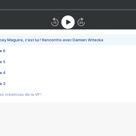
bey Maguire, c'est lui ! Rencontre avec Damien Witecka
e 6
e 5
e 4
e 3
s créatrices de la VF !
e 2
e 1
e Mektoub My Love arrive enfin ! Rencontre avec Shaïn Boumedine et Sal