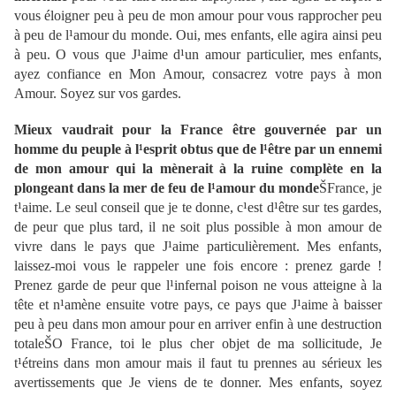
vous éloigner peu à peu de mon amour pour vous rapprocher peu
à peu de l¹amour du monde. Oui, mes enfants, elle agira ainsi peu
à peu. O vous que J¹aime d¹un amour particulier, mes enfants,
ayez confiance en Mon Amour, consacrez votre pays à mon
Amour. Soyez sur vos gardes.
Mieux vaudrait pour la France être gouvernée par un
homme du peuple à l¹esprit obtus que de l¹être par un ennemi
de mon amour qui la mènerait à la ruine complète en la
plongeant dans la mer de feu de l¹amour du monde
ŠFrance, je
t¹aime. Le seul conseil que je te donne, c¹est d¹être sur tes gardes,
de peur que plus tard, il ne soit plus possible à mon amour de
vivre dans le pays que J¹aime particulièrement. Mes enfants,
laissez-moi vous le rappeler une fois encore : prenez garde !
Prenez garde de peur que l¹infernal poison ne vous atteigne à la
tête et n¹amène ensuite votre pays, ce pays que J¹aime à baisser
peu à peu dans mon amour pour en arriver enfin à une destruction
totaleŠO France, toi le plus cher objet de ma sollicitude, Je
t¹étreins dans mon amour mais il faut tu prennes au sérieux les
avertissements que Je viens de te donner. Mes enfants, soyez