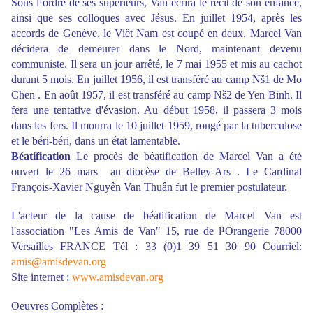
Sous l¹ordre de ses supérieurs, Van écrira le récit de son enfance,
ainsi que ses colloques avec Jésus. En juillet 1954, après les
accords de Genève, le Viêt Nam est coupé en deux. Marcel Van
décidera de demeurer dans le Nord, maintenant devenu
communiste. Il sera un jour arrêté, le 7 mai 1955 et mis au cachot
durant 5 mois. En juillet 1956, il est transféré au camp Nš1 de Mo
Chen . En août 1957, il est transféré au camp Nš2 de Yen Binh. Il
fera une tentative d'évasion. Au début 1958, il passera 3 mois
dans les fers. Il mourra le 10 juillet 1959, rongé par la tuberculose
et le béri-béri, dans un état lamentable.
Béatification
Le procès de béatification de Marcel Van a été
ouvert le 26 mars au diocèse de Belley-Ars . Le Cardinal
François-Xavier Nguyên Van Thuân fut le premier postulateur.
L'acteur de la cause de béatification de Marcel Van est
l'association "Les Amis de Van" 15, rue de l¹Orangerie 78000
Versailles FRANCE Tél : 33 (0)1 39 51 30 90 Courriel:
amis@amisdevan.org
Site internet :
www.amisdevan.org
Oeuvres Complètes :