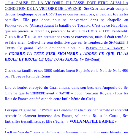
- LA CAUSE DE LA VICTOIRE DU PASSE DOIT ETRE AUSSI LA
CONDITION DE LA VICTOIRE DE L’AVENIR
Ste-
Clotilde
avait compris
depuis longtemps, que si
Clovis
ne se convertissait pas, il perdrait toutes les
batailles. Elle pria donc pour sa conversion dans sa chapelle au
Frankenbourg
(Alsace) durant la bataille de
Tolbiac
. C’est de ce Haut-Lieu,
que ses prières, si ferventes, percèrent la Voûte des
Cieux
et
Dieu
l’entendit.
Clovis
fit à
Tolbiac
un premier pas vers sa conversion, mais il était tenté de
se faire arien. Celle-ci ne sera définitive que sur le Tombeau de St-
Martin
à
Tours
. Ce grand Evêque deviendra alors le -
Patron de la France
:
« COURBE LA TETE FIER SICAMBRE : ADORE CE QUE TU AS
BRULE ET BRULE CE QUE TU AS ADORE ! »
(St-Rémi)
Clovis
, sa famille et ses 3000 soldats furent Baptisés en la Nuit de
Noël
496
par l’Evêque Rémi de Reims.
Une colombe, envoyée du
Ciel
, amena, dans son bec, une Ampoule de St-
Chrême que le
Seigneur
avait «
ratifié
» pour l’onction Royale. (Tous les
Rois de France ont été oint de cette huile bénie du Ciel.)
Lorsque l’Eglise vit
Clovis
et ses Leudes dans la cuve baptismale et entendit
retentir la clameur immense des Francs, saluant «
Roi
» le
Christ
, Ses
Entrailles tressaillirent et Elle s’écria :
«
VOILA MA FILLE AINEE
»
Le Baptême de
Clovis
et de la nation franque, marque dans notre histoire, un