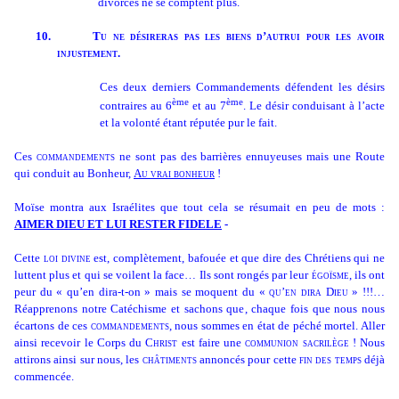
divorces ne se comptent plus.
10.
Tu ne désireras pas les biens d’autrui pour les avoir
injustement.
Ces deux derniers Commandements défendent les désirs
ème
ème
contraires au 6
et au 7
. Le désir conduisant à l’acte
et la volonté étant réputée pur le fait.
Ces
commandements
ne sont pas des barrières ennuyeuses mais une Route
qui conduit au Bonheur,
Au vrai bonheur
!
Moïse montra aux Israélites que tout cela se résumait en peu de mots :
AIMER DIEU ET LUI RESTER FIDELE
-
Cette
loi divine
est, complètement, bafouée et que dire des Chrétiens qui ne
luttent plus et qui se voilent la face… Ils sont rongés par leur
égoïsme
, ils ont
peur du « qu’en dira-t-on » mais se moquent du «
qu’en dira Dieu
» !!!…
Réapprenons notre Catéchisme et sachons que, chaque fois que nous nous
écartons de ces
commandements
, nous sommes en état de péché mortel. Aller
ainsi recevoir le Corps du
Christ
est faire une
communion sacrilège
! Nous
attirons ainsi sur nous, les
châtiments
annoncés pour cette
fin des temps
déjà
commencée.