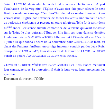
Sainte
Clotilde
deviendra le modèle des veuves chrétiennes : A part
l’exaltation de la virginité, l’Eglise n’avait rien fait pour relever le sexe
féminin rendu au veuvage. C’est Ste-Clotilde qui va rendre l’honneur à ces
veuves dans l’Eglise par l’exercice de toutes les vertus, une nouvelle école
de perfection chrétienne et presque un ordre religieux. Telle fut à partir de sa
ème
40
année l’existence humble et mortifiée de la femme qui avait été assise
sur le Trône le plus puissant d’Europe. Elle finit ses jours dans sa dernière
fondation près de St-
Martin
à T
ours
. Elle mourut à l’âge de 70 ans. C’est le
3 juin 545 que sonna l’heure de la délivrance pour
Clotilde.
A sa mort, au
chant des Psaumes funèbres, un cortège imposant conduit par les deux Rois,
transporta de
Tour
à
Paris
, les restes sacrés de la veuve de
Clovis
. La
France
venait de perdre
l’ange gardien de la dynastie royale
.
Clovis et Clotilde vénéraient Saint-Georges
Les Rois Francs mettaient
leur campagne sous Sa protection, il était à leurs yeux leurs protecteur des
guerriers.
Document du recueil d'Odile