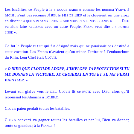
Les Israélites, ce Peuple à la
«
nuque raide
»
comme les nomma
Yahvé
à
Moïse
, n’ont pas reconnu
Jésus
, le
Fils de Dieu
et le clouèrent sur une croix
en disant : «
que son sang retombe sur nous et sur nos enfants
» !… -
Dieu
va alors faire
alliance
avec un autre Peuple.
Franc
veut dire : «
homme
libre
».
Ce fut le Peuple
franc
qui fut désigné mais qui ne paraissait pas destiné à
cette vocation. Les Francs n’avaient qu’un mince Territoire à l’embouchure
du Rhin. Leur Chef était
Clovis.
« O DIEU QUE CLOTILDE ADORE, J’IMPLORE TA PROTECTION SI TU
ME DONNES LA VICTOIRE. JE CROIERAI EN TOI ET JE ME FERAI
BAPTISER. »
Levant son glaive vers le
ciel
,
Clovis
fit ce
pacte
avec
Dieu
, alors qu’il
repoussait les Alamans à
Tolbiac
.
Clovis
païen perdait toutes les batailles.
Clovis
converti va gagner toutes les batailles et par lui, Dieu va donner,
toute sa grandeur, à la
France
!