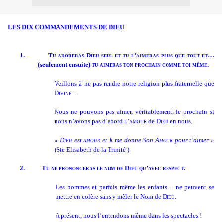
LES DIX COMMANDEMENTS DE DIEU
1.
Tu adoreras Dieu seul et tu l’aimeras plus que tout et
…
(seulement ensuite)
tu aimeras ton prochain comme toi même.
Veillons à ne pas rendre notre religion plus fraternelle que
Divine
…
Nous ne pouvons pas aimer, véritablement, le prochain si
nous n’avons pas d’abord
l’amour
de
Dieu
en nous.
«
Dieu
est
amour
et
Il
me donne Son
Amour
pour t’aimer »
(Ste Elisabeth de la Trinité )
2.
Tu ne prononceras le nom de Dieu qu’avec respect.
Les hommes et parfois même les enfants… ne peuvent se
mettre en colère sans y mêler le Nom de
Dieu.
A présent, nous l’entendons même dans les spectacles !