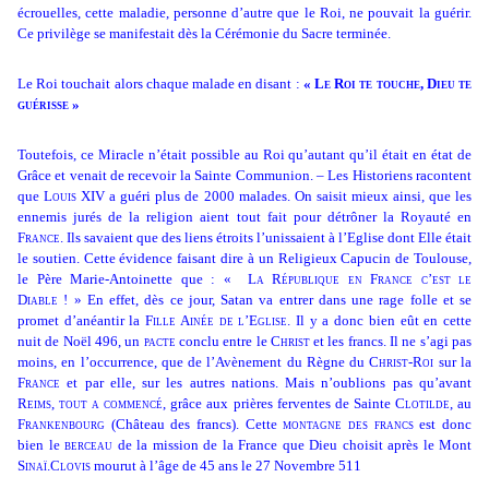
écrouelles, cette maladie, personne d’autre que le Roi, ne pouvait la guérir.
Ce privilège se manifestait dès la Cérémonie du Sacre terminée.
Le Roi touchait alors chaque malade en disant :
« Le Roi te touche, Dieu te
guérisse »
Toutefois, ce Miracle n’était possible au Roi qu’autant qu’il était en état de
Grâce et venait de recevoir la Sainte Communion. – Les Historiens racontent
que
Louis XIV
a guéri plus de 2000 malades. On saisit mieux ainsi, que les
ennemis jurés de la religion aient tout fait pour détrôner la Royauté en
France
. Ils savaient que des liens étroits l’unissaient à l’Eglise dont Elle était
le soutien. Cette évidence faisant dire à un Religieux Capucin de Toulouse,
le Père Marie-Antoinette que :
« La République en France c’est le
Diable ! »
En effet, dès ce jour, Satan va entrer dans une rage folle et se
promet d’anéantir la
Fille Ainée
de l’Eglise.
Il y a donc bien eût en cette
nuit de Noël 496, un
pacte
conclu entre le
Christ
et les francs. Il ne s’agi pas
moins, en l’occurrence, que de l’Avènement du Règne du
Christ-Roi
sur la
France
et par elle, sur les autres nations. Mais n’oublions pas qu’avant
Reims
,
tout a commencé
, grâce aux prières ferventes de Sainte
Clotilde
, au
Frankenbourg
(Château des francs). Cette
montagne des francs
est donc
bien le
berceau
de la mission de la France que Dieu choisit après le Mont
Sinaï
.
Clovis
mourut à l’âge de 45 ans le 27 Novembre 511