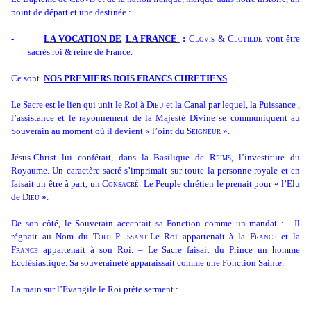
point de départ et une destinée :
-
LA VOCATION DE
LA FRANCE
:
Clovis & Clotilde
vont être
sacrés roi & reine de France.
Ce sont
NOS PREMIERS ROIS FRANCS CHRETIENS
Le Sacre est le lien qui unit le Roi à
Dieu
et la Canal par lequel, la Puissance ,
l’assistance et le rayonnement de la Majesté Divine se communiquent au
Souverain au moment où il devient « l’oint du
Seigneur
».
Jésus-Christ lui conférait, dans la Basilique de
Reims
, l’investiture du
Royaume. Un caractère sacré s’imprimait sur toute la personne royale et en
faisait un être à part, un
Consacré
. Le Peuple chrétien le prenait pour « l’Elu
de
Dieu
».
De son côté, le Souverain acceptait sa Fonction comme un mandat : - Il
régnait au Nom du
Tout-Puissant
.Le Roi appartenait à la
France
et la
France
appartenait à son Roi. – Le Sacre faisait du Prince un homme
Ecclésiastique. Sa souveraineté apparaissait comme une Fonction Sainte.
La main sur l’Evangile le Roi prête serment :