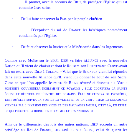
·
Il promet, avec le secours de
Dieu
, de protéger l’Eglise qui est
commise à ses soins.
·
De lui faire conserver la
Paix
par le peuple chrétien.
·
D’expulser du sol de
France
les hérétiques nommément
condamnés par l’Eglise.
·
De faire observer la Justice et la Miséricorde dans les Jugements.
Comme avec Moïse sur le
Sinaï,
Dieu
va faire
alliance
avec la nouvelle
Nation qu’Il vient de choisir et dont le
Roi
sera son
Lieutenant
.
Clovis
avait
fait un
pacte
avec
Dieu
à
Tolbiac.
- Voici que le
Seigneur
vient lui répondre
dans cette nouvelle Alliance qu’
Il
vient lui donner le Jour de son Sacre.
C’est ce que l’on appelle le
pacte
de
Reims
résumé ci-dessous : «
Votre
postérité gouvernera noblement ce royaume ; elle glorifiera la sainte
église et héritera de l’empire des romains. Elle ne cessera de prospérer,
tant qu’elle suivra la voie de la vérité et de la vertu , mais la décadence
viendra par l’invasion des vices et des mauvaises mœurs, c’est là, en effet,
ce qui précipite la ruine des royaumes et des nations
. »
Afin de le différencier des rois des autres nations,
Dieu
accorda un autre
privilège au Roi de
France
,
fils ainé de son église
, celui de guérir les