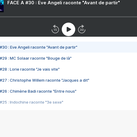
FACE A #30 : Eve Angeli raconte "Avant de partir"
#30 : Eve Angeli raconte "Avant de partir"
#29 : MC Solaar raconte "Bouge de là"
28 : Lorie raconte "Je vais vite"
#27 : Christophe Willem raconte "Jacques a dit"
#26 : Chimène Badi raconte "Entre nous"
#25 : Indochine raconte "3e sexe"
#24 : Zaho raconte "C'est chelou"
#23 : Patrick Bruel raconte "Au café des délices"
#22 : Kyo raconte "Le chemin"