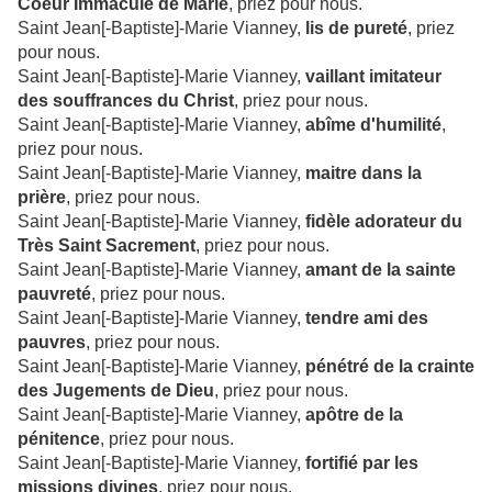
Coeur Immaculé de Marie
, priez pour nous.
Saint Jean[-Baptiste]-Marie Vianney,
lis de pureté
, priez
pour nous.
Saint Jean[-Baptiste]-Marie Vianney,
vaillant imitateur
des souffrances du Christ
, priez pour nous.
Saint Jean[-Baptiste]-Marie Vianney,
abîme d'humilité
,
priez pour nous.
Saint Jean[-Baptiste]-Marie Vianney,
maitre dans la
prière
, priez pour nous.
Saint Jean[-Baptiste]-Marie Vianney,
fidèle adorateur du
Très Saint Sacrement
, priez pour nous.
Saint Jean[-Baptiste]-Marie Vianney,
amant de la sainte
pauvreté
, priez pour nous.
Saint Jean[-Baptiste]-Marie Vianney,
tendre ami des
pauvres
, priez pour nous.
Saint Jean[-Baptiste]-Marie Vianney,
pénétré de la crainte
des Jugements de Dieu
, priez pour nous.
Saint Jean[-Baptiste]-Marie Vianney,
apôtre de la
pénitence
, priez pour nous.
Saint Jean[-Baptiste]-Marie Vianney,
fortifié par les
missions divines
, priez pour nous.