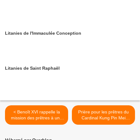
Litanies de l'Immaculée Conception
Litanies de Saint Raphaël
< Benoît XVI rappelle la
Prière pour les prêtres du
mission des prêtres à une
Cardinal Kung Pin Mei
époque de relativisme
(1901-2000), évêque de
Shanghai et confesseur de
la foi. (Trouvée à l’Abbaye