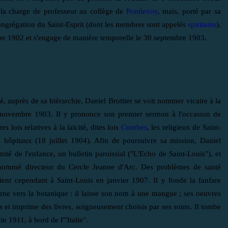
 la charge de professeur au collège de
Pontlevoy
, mais, porté par sa
congrégation du Saint-Esprit (dont les membres sont appelés
spiritains
).
re 1902 et s'engage de manière temporelle le 30 septembre 1903.
é, auprès de sa hiérarchie, Daniel Brottier se voit nommer vicaire à la
7 novembre 1903. Il y prononce son premier sermon à l'occasion de
ois relatives à la laïcité, dites lois
Combes
, les religieux de Saint-
s hôpitaux (18 juillet 1904). Afin de poursuivre sa mission, Daniel
ité de l'enfance, un bulletin paroissial ("L'Echo de Saint-Louis"), et
st nommé directeur du Cercle Jeanne d'Arc. Des problèmes de santé
evient cependant à Saint-Louis en janvier 1907. Il y fonde la fanfare
urne vers la botanique : il laisse son nom à une mangue ; ses oeuvres
les et imprime des livres, soigneusement choisis par ses soins. Il tombe
 1911, à bord de l'"Italie".