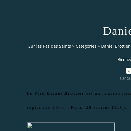
Danie
Sur les Pas des Saints
>
Categories
>
Daniel Brottier
Bienheu
0
Par Su
Le Père
Daniel Brottier
est un missionnair
septembre 1876 – Paris, 28 février 1936).