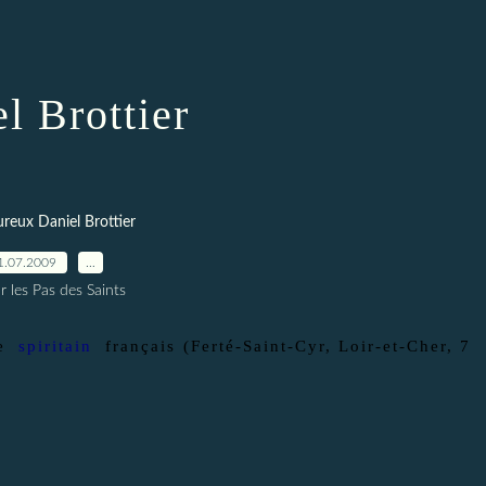
l Brottier
reux Daniel Brottier
1.07.2009
…
r les Pas des Saints
e
spiritain
français (Ferté-Saint-Cyr, Loir-et-Cher, 7