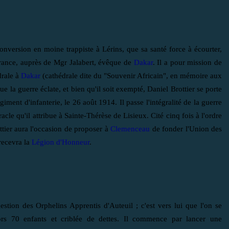
nversion en moine trappiste à Lérins, que sa santé force à écourter,
France, auprès de Mgr Jalabert, évêque de
Dakar
. Il a pour mission de
drale à
Dakar
(cathédrale dite du "Souvenir Africain", en mémoire aux
e la guerre éclate, et bien qu'il soit exempté, Daniel Brottier se porte
iment d'infanterie, le 26 août 1914. Il passe l'intégralité de la guerre
cle qu'il attribue à Sainte-Thérèse de Lisieux. Cité cinq fois à l'ordre
ttier aura l'occasion de proposer à
Clemenceau
de fonder l'Union des
recevra la
Légion
d'Honneur
.
estion des Orphelins Apprentis d'Auteuil ; c'est vers lui que l'on se
lors 70 enfants et criblée de dettes. Il commence par lancer une