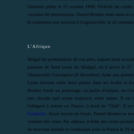
Ordonné prêtre le 22 octobre 1899, l'évêché lui confie
vocation de missionnaire, Daniel Brottier entre dans la 
Il commence son noviciat à Grignon-Orly, le 26 septemb
L'Afrique
Malgré les protestations de son père, inquiet pour sa sant
paroisse de Saint Louis du Sénégal, où il arrive le 2
l'Immaculée Conception (8 décembre). Suite aux premières l
Louis doivent céder leurs places dans les écoles et le
Brottier fonde un patronage, un jardin d'enfants, un Com
une chorale (qui existe toujours), entre autres. Il e
l'obligent à rentrer en France, à bord du "Chili". Il r
Faidherbe
. Ayant besoin de fonds, Daniel Brottier se to
vendent des roses. Par ailleurs, il édite des cartes posta
de nouveau malade et s'embarque pour la France le 19 juin