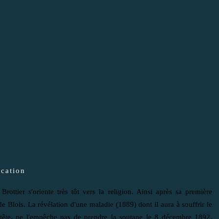
cation
rottier s'oriente très tôt vers la religion. Ainsi après sa première
e Blois. La révélation d'une maladie (1889) dont il aura à souffrir le
tête, ne l'empêche pas de prendre la soutane le 8 décembre 1892.