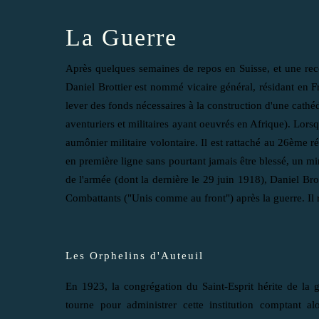
La Guerre
Après quelques semaines de repos en Suisse, et une reco
Daniel Brottier est nommé vicaire général, résidant en 
lever des fonds nécessaires à la construction d'une cathé
aventuriers et militaires ayant oeuvrés en Afrique). Lorsqu
aumônier militaire volontaire. Il est rattaché au 26ème rég
en première ligne sans pourtant jamais être blessé, un mira
de l'armée (dont la dernière le 29 juin 1918), Daniel Bro
Combattants ("Unis comme au front") après la guerre. Il 
Les Orphelins d'Auteuil
En 1923, la congrégation du Saint-Esprit hérite de la g
tourne pour administrer cette institution comptant a