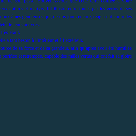
laire de son passé. Souvenez-vous que cette terre confiée à votre
ux apôtres et martyrs, fut illustre entre toutes par les vertus de ses
’aux âmes généreuses qui, de nos jours encore, réagissent contre les
teté de leurs oeuvres.
 Très-Haut.
e a tant besoin à l’intérieur et à l’extérieur.
source de sa force et de sa grandeur, afin qu’après avoir été humiliée
e purifiée et retrempée, capable des mâles vertus qui ont fait sa gloire