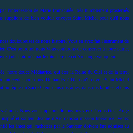
r l'intercession de Marie Immaculée, très humblement prosternés
s supplions de bien vouloir envoyer Saint Michel pour qu'il nous
ces douloureuses de notre histoire, Vous en avez fait l'instrument de
ier. C'est pourquoi nous Vous conjurons de conserver à notre patrie,
avez jadis entourée par le ministère de cet Archange vainqueur.
, notre douce Médiatrice, qui êtes la Reine du Ciel et de la terre.
e intercéder pour nous. Demandez à Dieu qu'Il envoie Saint Michel
sent au règne du Sacré-Cœur dans nos âmes, dans nos familles et dans
venez à nous. Nous vous appelons de tous nos vœux ! Vous êtes l'Ange
z inspiré et soutenu Jeanne d'Arc dans sa mission libératrice. Venez
nfié les âmes qui, rachetées par le Sauveur, doivent être admises au