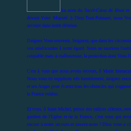
Au nom du Sacré-Cœur de Jésus et pa
devant Votre Majesté, ô Dieu Tout-Puissant, nous Vou
secoure dans notre détresse.
Daignez Vous souvenir, Seigneur, que dans les circonstan
vos miséricordes à notre égard. Nous ne saurions l'oubl
coupable mais si malheureuse, la protection dont Vous l'
C'est à vous que nous avons recours, ô Marie Immaculée
Nous vous en supplions très humblement, daignez encor
et ses Anges pour écarter tous les obstacles qui s'oppo
la France entière.
Et vous, ô Saint Michel, prince des milices célestes, 
gardien de l'Eglise et de la France, c'est vous qui ave
encore à notre secours et sauvez-nous ! Dieu vous a co