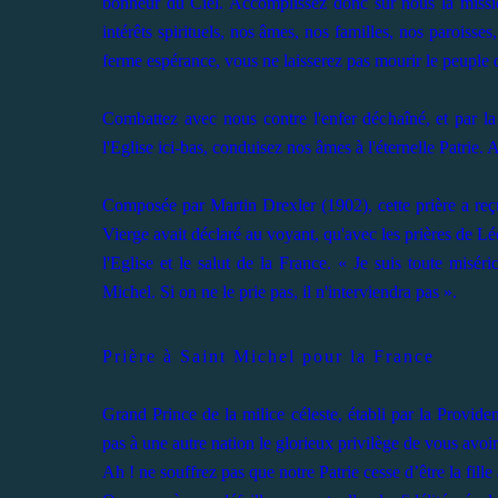
bonheur du Ciel. Accomplissez donc sur nous la missi
intérêts spirituels, nos âmes, nos familles, nos paroisse
ferme espérance, vous ne laisserez pas mourir le peuple q
Combattez avec nous contre l'enfer déchaîné, et par la
l'Eglise ici-bas, conduisez nos âmes à l'éternelle Patrie. Ai
Composée par Martin Drexler (1902), cette prière a reç
Vierge avait déclaré au voyant, qu'avec les prières de Lé
l'Eglise et le salut de la France. « Je suis toute miséri
Michel. Si on ne le prie pas, il n'interviendra pas ».
Prière à Saint Michel pour la France
Grand Prince de la milice céleste, établi par la Provide
pas à une autre nation le glorieux privilège de vous avoi
Ah ! ne souffrez pas que notre Patrie cesse d’être la fille