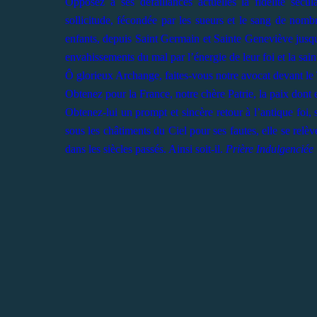
Opposez à ses défaillances actuelles la fidélité sécu
sollicitude, fécondée par les sueurs et le sang de nombre
enfants, depuis Saint Germain et Sainte Geneviève jusqu
envahissements du mal par l’énergie de leur foi et la sain
Ô glorieux Archange, faites-vous notre avocat devant le
Obtenez pour la France, notre chère Patrie, la paix dont ell
Obtenez-lui un prompt et sincère retour à l’antique foi, 
sous les châtiments du Ciel pour ses fautes, elle se relèv
dans les siècles passés. Ainsi soit-il.
Prière Indulgenciée