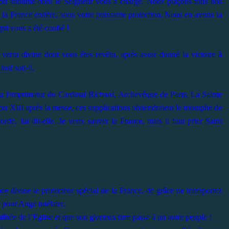
on sublime dont le Seigneur vous a chargé. Nous plaçons tous nos
s, la France entière, sous votre puissante protection. Nous en avons la
ui vous a été confié !
 vertu divine dont vous êtes revêtu, après avoir donné la victoire à
nsi soit-il.
u l'imprimatur du Cardinal Richard, Archevêque de Paris. La Sainte
on XIII après la messe, ces supplications obtiendraient le triomphe de
corde, lui dit-elle. Je veux sauver la France, mais il faut prier Saint
nce divine le protecteur spécial de la France, de grâce ne transportez
r pour Ange tutélaire.
 aînée de l’Eglise et que son glorieux titre passe à un autre peuple !