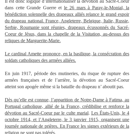
Il est donc logique
d’internationaliser la dévotion au Sacré-Coeur
dans cette Grande Guerre et
le 26 mars à Paray-le-Monial, la
bénédiction solennelle des drapeaux alliés relance le grand
espoir
du drapeau national. France, Angleterre, Belgique, Italie, Russie,
Serbie, Roumanie sont réunies, drapeaux écussonnés du Sacré-
Coeur de Jésus, dans la chapelle de la Visitation, au-dessus des
reliques de Marguerite-Marie.
Le cardinal Amette prononce, en la basilique, la consécration des
soldats catholiques des armées alliées.
En juin 1917, période des mutineries, du risque de rupture des
armées françaises et de l’arrière, la dévotion au Sacré-Coeur
atteint son apogée même si la bataille du drapeau n’ aboutit pas.
Dès qu’elle est connue, l’apparition de Notre-Dame à Fatima, au
Portugal catholique, allié de la France, crédibilise et renforce la
dévotion au Sacré-Coeur par le culte marial
.
Les États-Unis, le 4
octobre 1914, et l’Angleterre, le 3 janvier 1915, organisent une
journée nationale de prières. En France les signes extérieurs de la
religion ne sont pas tolérés
.