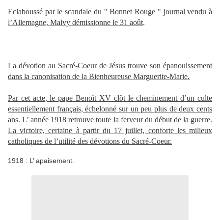
Eclaboussé par le scandale du " Bonnet Rouge " journal vendu à
l’Allemagne, Malvy démissionne le 31 août
.
La dévotion au Sacré-Coeur de Jésus trouve son épanouissement
dans la canonisation de la Bienheureuse Marguerite-Marie
.
Par cet acte, le pape Benoît XV clôt le cheminement d’un culte
essentiellement français, échelonné sur un peu plus de deux cents
ans. L’ année 1918 retrouve toute la ferveur du début de la guerre.
La victoire, certaine à partir du 17 juillet, conforte les milieux
catholiques de l’utilité des dévotions du Sacré-Coeur.
1918 : L’ apaisement.