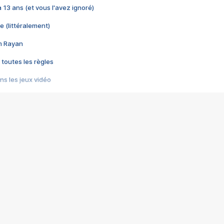
 a 13 ans (et vous l'avez ignoré)
e (littéralement)
im Rayan
 toutes les règles
s les jeux vidéo
us choquant de Rockstar ? - Le scandale BULLY
e plus moche de Steam
du RÊVE tourne au CAUCHEMAR
pendant 8 heures
it… à tort
umiliés par un jeu vidéo
ire - Final Fantasy 8
ti un empire - Age of Empires