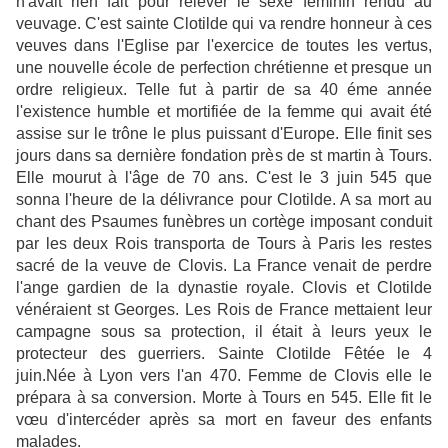
n'avait rien fait pour relever le sexe féminin rendu au
veuvage. C'est sainte Clotilde qui va rendre honneur à ces
veuves dans l'Eglise par l'exercice de toutes les vertus,
une nouvelle école de perfection chrétienne et presque un
ordre religieux. Telle fut à partir de sa 40 éme année
l'existence humble et mortifiée de la femme qui avait été
assise sur le trône le plus puissant d'Europe. Elle finit ses
jours dans sa dernière fondation près de st martin à Tours.
Elle mourut à l'âge de 70 ans. C'est le 3 juin 545 que
sonna l'heure de la délivrance pour Clotilde. A sa mort au
chant des Psaumes funèbres un cortège imposant conduit
par les deux Rois transporta de Tours à Paris les restes
sacré de la veuve de Clovis. La France venait de perdre
l'ange gardien de la dynastie royale. Clovis et Clotilde
vénéraient st Georges. Les Rois de France mettaient leur
campagne sous sa protection, il était à leurs yeux le
protecteur des guerriers. Sainte Clotilde Fêtée le 4
juin.Née à Lyon vers l'an 470. Femme de Clovis elle le
prépara à sa conversion. Morte à Tours en 545. Elle fit le
vœu d'intercéder après sa mort en faveur des enfants
malades.