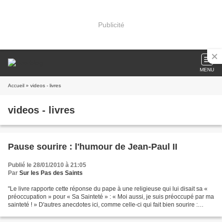
Publicité
MENU
Accueil
» videos - livres
videos - livres
Pause sourire : l'humour de Jean-Paul II
Publié le 28/01/2010 à 21:05
Par
Sur les Pas des Saints
"Le livre rapporte cette réponse du pape à une religieuse qui lui disait sa «
préoccupation » pour « Sa Sainteté » : « Moi aussi, je suis préoccupé par ma
sainteté ! » D'autres anecdotes ici, comme celle-ci qui fait bien sourire :
"Janvier 1998, cap sur...