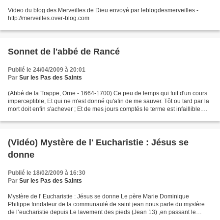
Video du blog des Merveilles de Dieu envoyé par leblogdesmerveilles -
http://merveilles.over-blog.com
Sonnet de l'abbé de Rancé
Publié le 24/04/2009 à 20:01
Par
Sur les Pas des Saints
(Abbé de la Trappe, Orne - 1664-1700) Ce peu de temps qui fuit d'un cours
imperceptible, Et qui ne m'est donné qu'afin de me sauver. Tôt ou tard par la
mort doit enfin s'achever ; Et de mes jours comptés le terme est infaillible.
D'être surpris coupable...
(Vidéo) Mystère de l' Eucharistie : Jésus se
donne
Publié le 18/02/2009 à 16:30
Par
Sur les Pas des Saints
Mystère de l' Eucharistie : Jésus se donne Le père Marie Dominique
Philippe fondateur de la communauté de saint jean nous parle du mystère
de l’eucharistie depuis Le lavement des pieds (Jean 13) ,en passant le