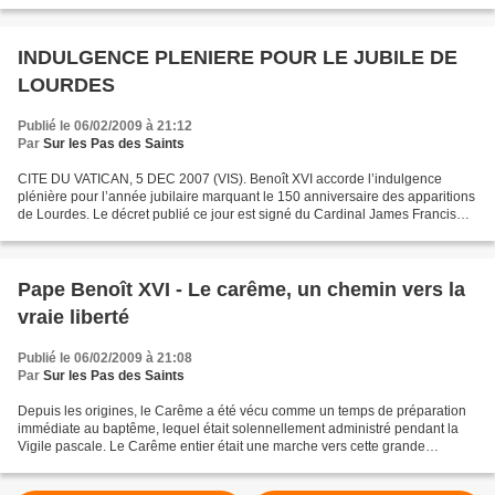
mystère de la Présence réelle jusqu’à l’explication...
INDULGENCE PLENIERE POUR LE JUBILE DE
LOURDES
Publié le 06/02/2009 à 21:12
Par
Sur les Pas des Saints
CITE DU VATICAN, 5 DEC 2007 (VIS). Benoît XVI accorde l’indulgence
plénière pour l’année jubilaire marquant le 150 anniversaire des apparitions
de Lourdes. Le décret publié ce jour est signé du Cardinal James Francis
Stafford, Grand Pénitencier, et de...
Pape Benoît XVI - Le carême, un chemin vers la
vraie liberté
Publié le 06/02/2009 à 21:08
Par
Sur les Pas des Saints
Depuis les origines, le Carême a été vécu comme un temps de préparation
immédiate au baptême, lequel était solennellement administré pendant la
Vigile pascale. Le Carême entier était une marche vers cette grande
rencontre avec le Christ, cette immersion...