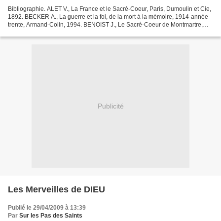
Bibliographie. ALET V., La France et le Sacré-Coeur, Paris, Dumoulin et Cie,
1892. BECKER A., La guerre et la foi, de la mort à la mémoire, 1914-année
trente, Armand-Colin, 1994. BENOIST J., Le Sacré-Coeur de Montmartre,
thèse, Paris IV, 1991 ; et Éditions...
Publicité
Les Merveilles de DIEU
Publié le 29/04/2009 à 13:39
Par
Sur les Pas des Saints