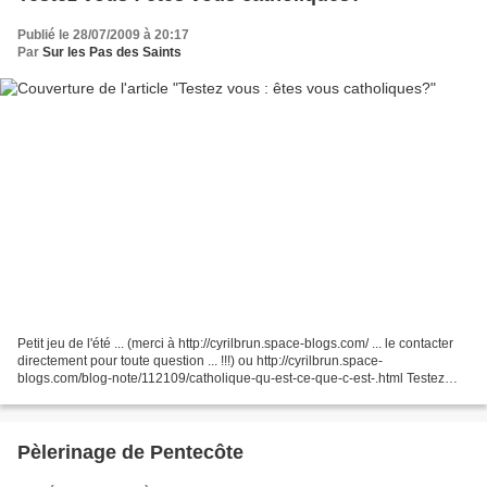
Publié le 28/07/2009 à 20:17
Par
Sur les Pas des Saints
Petit jeu de l'été ... (merci à http://cyrilbrun.space-blogs.com/ ... le contacter
directement pour toute question ... !!!) ou http://cyrilbrun.space-
blogs.com/blog-note/112109/catholique-qu-est-ce-que-c-est-.html Testez
vous : êtes vous catholiques?...
Pèlerinage de Pentecôte