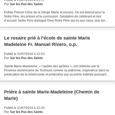
Publié le 21/07/2010 à 21:57
Par
Sur les Pas des Saints
Entrée Prévoir icône de la Vierge Marie et encens. On est debout pour le
Notre Père, les prières et la conclusion. Salutation du célébrant et mot
d’accueil. Notre Père dialogué Dieu Notre Père qui es aux cieux, que ton
Nom soit sanctifié, Que ton Règne...
Le rosaire prié à l’école de sainte Marie
Madeleine Fr. Manuel Rivero, o.p.
Publié le 21/07/2010 à 21:53
Par
Sur les Pas des Saints
Sainte Marie Madeleine, « l’apôtre des apôtres », est célébrée par la
Province dominicaine de Toulouse comme sa patronne, inspiratrice dans la
prédication de la miséricorde et protectrice par sa prière estimée puissante
par l’Eglise universelle et notamment...
Prière à sainte Marie-Madeleine (Chemin de
Marie)
Publié le 21/07/2010 à 21:43
Par
Sur les Pas des Saints