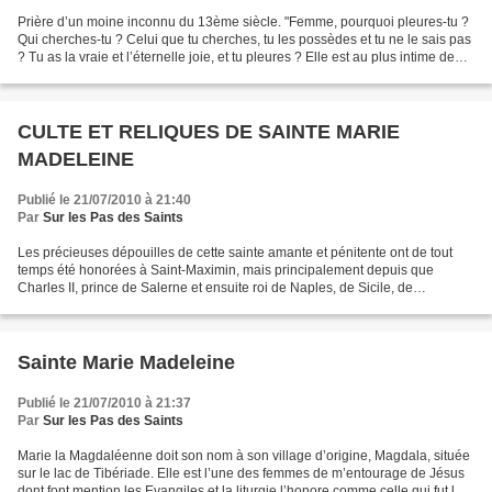
Prière d’un moine inconnu du 13ème siècle. "Femme, pourquoi pleures-tu ?
Qui cherches-tu ? Celui que tu cherches, tu les possèdes et tu ne le sais pas
? Tu as la vraie et l’éternelle joie, et tu pleures ? Elle est au plus intime de
ton être et tu cherches...
CULTE ET RELIQUES DE SAINTE MARIE
MADELEINE
Publié le 21/07/2010 à 21:40
Par
Sur les Pas des Saints
Les précieuses dépouilles de cette sainte amante et pénitente ont de tout
temps été honorées à Saint-Maximin, mais principalement depuis que
Charles II, prince de Salerne et ensuite roi de Naples, de Sicile, de
Jérusalem et de Hongrie, y a fait bâtir,...
Sainte Marie Madeleine
Publié le 21/07/2010 à 21:37
Par
Sur les Pas des Saints
Marie la Magdaléenne doit son nom à son village d’origine, Magdala, située
sur le lac de Tibériade. Elle est l’une des femmes de m’entourage de Jésus
dont font mention les Evangiles et la liturgie l’honore comme celle qui fut le