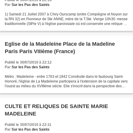
Publié le 30/07/2010 à 22:16
Par
Sur les Pas des Saints
1) Samedi 21 Juillet 2007 à Chiry Ourscamp (entre Compiègne et Noyon sur
la RN 32) en l'honneur de Ste ANNE, mère de la T.Ste. Vierge 10h30: messe
traditionnelle (StPie V) à l'église paroissiale où est conservée une relique du
Chef de Ste Anne Pique-nique....
Eglise de la Madeleine Place de la Madeline
Paris Paris VIIIème (France)
Publié le 30/07/2010 à 22:12
Par
Sur les Pas des Saints
Métro : Madeleine - entre 1763 et 1842 Construite dans le faubourg Saint-
Honoré, l'église de La Madeleine participera à l'extension de la capitale vers
l'ouest au milieu du XVIIIème siècle. Elle s'inscrit dans la perspective des
deux palais de Gabriel...
CULTE ET RELIQUES DE SAINTE MARIE
MADELEINE
Publié le 30/07/2010 à 22:11
Par
Sur les Pas des Saints