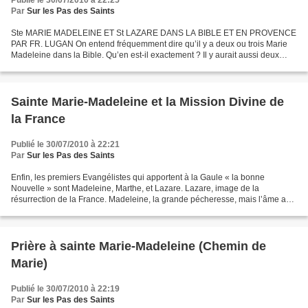
Publié le 30/07/2010 à 22:25
Par
Sur les Pas des Saints
Ste MARIE MADELEINE ET St LAZARE DANS LA BIBLE ET EN PROVENCE
PAR FR. LUGAN On entend fréquemment dire qu’il y a deux ou trois Marie
Madeleine dans la Bible. Qu’en est-il exactement ? Il y aurait aussi deux
Lazare. Qu’est-ce que cela veut dire ? Toute...
Sainte Marie-Madeleine et la Mission Divine de
la France
Publié le 30/07/2010 à 22:21
Par
Sur les Pas des Saints
Enfin, les premiers Evangélistes qui apportent à la Gaule « la bonne
Nouvelle » sont Madeleine, Marthe, et Lazare. Lazare, image de la
résurrection de la France. Madeleine, la grande pécheresse, mais l’âme au
grand repentir et au grand amour qui symbolise...
Prière à sainte Marie-Madeleine (Chemin de
Marie)
Publié le 30/07/2010 à 22:19
Par
Sur les Pas des Saints