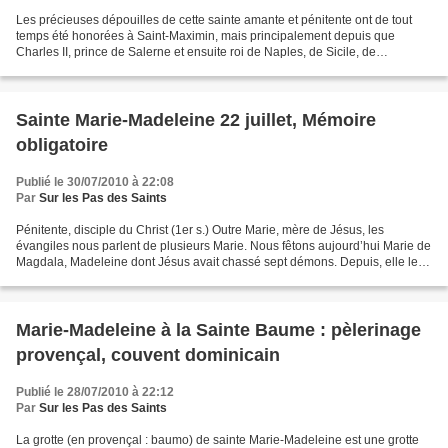
Les précieuses dépouilles de cette sainte amante et pénitente ont de tout
temps été honorées à Saint-Maximin, mais principalement depuis que
Charles II, prince de Salerne et ensuite roi de Naples, de Sicile, de
Jérusalem et de Hongrie, y a fait bâtir,...
Sainte Marie-Madeleine 22 juillet, Mémoire
obligatoire
Publié le 30/07/2010 à 22:08
Par
Sur les Pas des Saints
Pénitente, disciple du Christ (1er s.) Outre Marie, mère de Jésus, les
évangiles nous parlent de plusieurs Marie. Nous fêtons aujourd’hui Marie de
Magdala, Madeleine dont Jésus avait chassé sept démons. Depuis, elle le
suivait partout où il allait, faisant...
Marie-Madeleine à la Sainte Baume : pèlerinage
provençal, couvent dominicain
Publié le 28/07/2010 à 22:12
Par
Sur les Pas des Saints
La grotte (en provençal : baumo) de sainte Marie-Madeleine est une grotte