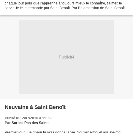
chaque jour pour que j'apprenne à toujours mieux te connaître, t'aimer, te
servir. Je te le demande par Saint Benoît. Par l'intercession de Saint Benoît,
je te demande instamment...
Publicité
Neuvaine à Saint Benoît
Publié le 12/07/2010 à 15:59
Par
Sur les Pas des Saints
Premier jour : Seigneur tu m'as donné la vie. Soutiens-moi et assiste-moi