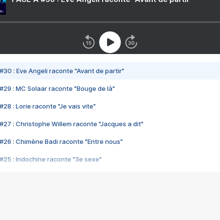
#30 : Eve Angeli raconte "Avant de partir"
#29 : MC Solaar raconte "Bouge de là"
28 : Lorie raconte "Je vais vite"
#27 : Christophe Willem raconte "Jacques a dit"
#26 : Chimène Badi raconte "Entre nous"
#25 : Indochine raconte "3e sexe"
#24 : Zaho raconte "C'est chelou"
#23 : Patrick Bruel raconte "Au café des délices"
#22 : Kyo raconte "Le chemin"