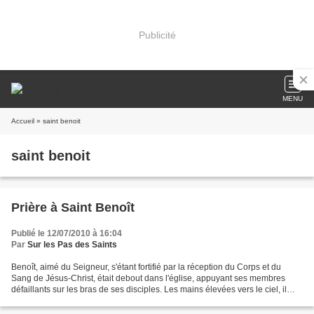
Publicité
MENU
Accueil
» saint benoit
saint benoit
Prière à Saint Benoît
Publié le 12/07/2010 à 16:04
Par
Sur les Pas des Saints
Benoît, aimé du Seigneur, s'étant fortifié par la réception du Corps et du
Sang de Jésus-Christ, était debout dans l'église, appuyant ses membres
défaillants sur les bras de ses disciples. Les mains élevées vers le ciel, il
exhala son âme dans les paroles...