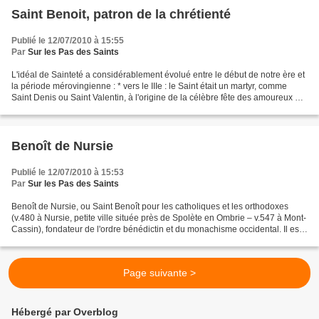
Saint Benoit, patron de la chrétienté
Publié le 12/07/2010 à 15:55
Par
Sur les Pas des Saints
L'idéal de Sainteté a considérablement évolué entre le début de notre ère et
la période mérovingienne : * vers le IIIe : le Saint était un martyr, comme
Saint Denis ou Saint Valentin, à l'origine de la célèbre fête des amoureux du
14 février. Il sera...
Benoît de Nursie
Publié le 12/07/2010 à 15:53
Par
Sur les Pas des Saints
Benoît de Nursie, ou Saint Benoît pour les catholiques et les orthodoxes
(v.480 à Nursie, petite ville située près de Spolète en Ombrie – v.547 à Mont-
Cassin), fondateur de l'ordre bénédictin et du monachisme occidental. Il est
considéré par les catholiques...
Page suivante >
Hébergé par Overblog