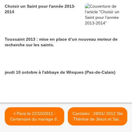
Choisir un Saint pour l'année 2013-
2014
Toussaint 2013 : mise en place d’un nouveau moteur de
recherche sur les saints.
jeudi 10 octobre à l'abbaye de Wisques (Pas-de-Calais)
< Paris le 22/10/2011 -
Cantatéo : 28/01/ 2012 Ste
Centenaire du mariage du
Thérèse de Jésus et Saint
Bx Charles et de Zita
Jean de la Croix >
d'Autriche Hongrie