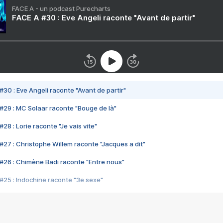
FACE A - un podcast Purecharts
FACE A #30 : Eve Angeli raconte "Avant de partir"
#30 : Eve Angeli raconte "Avant de partir"
#29 : MC Solaar raconte "Bouge de là"
28 : Lorie raconte "Je vais vite"
#27 : Christophe Willem raconte "Jacques a dit"
#26 : Chimène Badi raconte "Entre nous"
#25 : Indochine raconte "3e sexe"
#24 : Zaho raconte "C'est chelou"
#23 : Patrick Bruel raconte "Au café des délices"