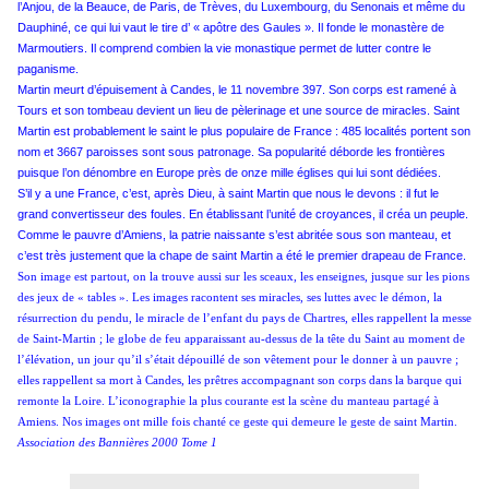
l’Anjou, de la Beauce, de Paris, de Trèves, du Luxembourg, du Senonais et même du
Dauphiné, ce qui lui vaut le tire d’ « apôtre des Gaules ». Il fonde le monastère de
Marmoutiers. Il comprend combien la vie monastique permet de lutter contre le
paganisme.
Martin meurt d’épuisement à Candes, le 11 novembre 397. Son corps est ramené à
Tours et son tombeau devient un lieu de pèlerinage et une source de miracles. Saint
Martin est probablement le saint le plus populaire de France : 485 localités portent son
nom et 3667 paroisses sont sous patronage. Sa popularité déborde les frontières
puisque l’on dénombre en Europe près de onze mille églises qui lui sont dédiées.
S’il y a une France, c’est, après Dieu, à saint Martin que nous le devons : il fut le
grand convertisseur des foules. En établissant l’unité de croyances, il créa un peuple.
Comme le pauvre d’Amiens, la patrie naissante s’est abritée sous son manteau, et
c’est très justement que la chape de saint Martin a été le premier drapeau de France.
Son image est partout, on la trouve aussi sur les sceaux, les enseignes, jusque sur les pions
des jeux de « tables ». Les images racontent ses miracles, ses luttes avec le démon, la
résurrection du pendu, le miracle de l’enfant du pays de Chartres, elles rappellent la messe
de Saint-Martin ; le globe de feu apparaissant au-dessus de la tête du Saint au moment de
l’élévation, un jour qu’il s’était dépouillé de son vêtement pour le donner à un pauvre ;
elles rappellent sa mort à Candes, les prêtres accompagnant son corps dans la barque qui
remonte la Loire. L’iconographie la plus courante est la scène du manteau partagé à
Amiens. Nos images ont mille fois chanté ce geste qui demeure le geste de saint Martin.
Association des Bannières 2000 Tome 1