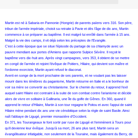
Martin est né à Sabaria en Pannonie (Hongrie) de parents païens vers 316. Son père,
tribun de l’armée impériale, choisit sa retraite à Pavie et dès l’âge de dix ans, Martin
commence à se préparer au baptême. Il est malgré lui enrôlé dans l’armée à 15 ans.
Malgré la vie des camps, il vit déjà selon les préceptes de l’Evangile.
C’est à cette époque que se situe l’épisode du partage de sa chlamyde avec un
pauvre mendiant aux portes d’Amiens que rapporte Sulpice Sévère. Il reçoit le
baptême vers dix-huit ans. Après vingt campagnes, vers 353, il obtient de se mettre
en congé de l’armée et rejoint l’évêque de Poitiers, Hilaire, qui devient son maître et
l’ordonne exorciste, Martin ayant refusé le diaconat.
Averti en songe de la mort prochaine de ses parents, et ne voulant pas les laisser
mourir dans les ténèbres du paganisme, Martin retourne en Italie et a le bonheur de
voir sa mère se convertir au christianisme. Sur le chemin du retour, il apprend l’exil
auquel saint Hilaire est contraint à la suite de son combat contre l’arianisme et décide
alors de vivre en solitaire à Gallinaria, une île du golfe de Gênes. En 360, quand il
apprend le retour d’Hilaire, Martin à son tour regagne le Poitou et avec l’appui de saint
Hilaire mène pendant dix ans une vie cénobitique selon la règle de saint Basile. Ainsi
naît l’abbaye de Ligugé, premier monastère d’Occident.
En 371, les Tourangeaux le font sortir par ruse de Ligugé et l’emmènent à Tours pour
qu’il devienne leur évêque. Jusqu’à sa mort, 26 ans plus tard, Martin sera un
évangélisateur infatigable, non seulement de la Touraine, mais également du Berry, de