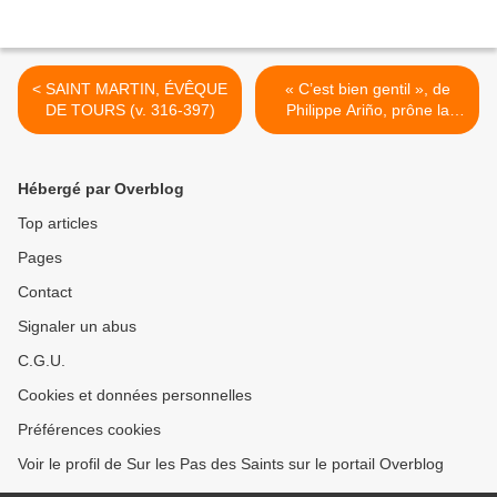
< SAINT MARTIN, ÉVÊQUE
« C’est bien gentil », de
DE TOURS (v. 316-397)
Philippe Ariño, prône la
pratique de la religion et est
en passe de devenir un
tube parmi l’univers
Hébergé par Overblog
catholique. >
Top articles
Pages
Contact
Signaler un abus
C.G.U.
Cookies et données personnelles
Préférences cookies
Voir le profil de Sur les Pas des Saints sur le portail Overblog