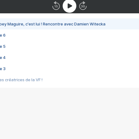
bey Maguire, c'est lui ! Rencontre avec Damien Witecka
e 6
e 5
e 4
e 3
s créatrices de la VF !
e 2
e 1
e Mektoub My Love arrive enfin ! Rencontre avec Shaïn Boumedine et Sal
i : après Toni en famille
elle réalise le bouleversant Dites lui que je l'aime