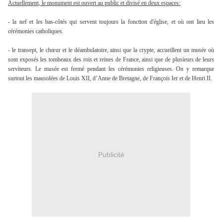
Actuellement, le monument est ouvert au public et divisé en deux espaces:
-
la nef et les bas-côtés qui servent toujours la fonction d'église, et où ont lieu les
cérémonies catholiques.
- le transept, le chœur et le déambulatoire, ainsi que la crypte, accueillent un musée où
sont exposés les tombeaux des rois et reines de France, ainsi que de plusieurs de leurs
serviteurs. Le musée est fermé pendant les cérémonies religieuses. On y remarque
surtout les mausolées de Louis XII, d’Anne de Bretagne, de François Ier et de Henri II.
Publicité