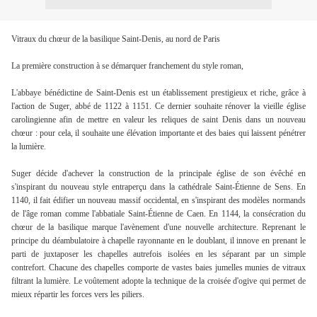
Vitraux du chœur de la basilique Saint-Denis, au nord de Paris
La première construction à se démarquer franchement du style roman,
L'abbaye bénédictine de Saint-Denis est un établissement prestigieux et riche, grâce à
l'action de Suger, abbé de 1122 à 1151. Ce dernier souhaite rénover la vieille église
carolingienne afin de mettre en valeur les reliques de saint Denis dans un nouveau
chœur : pour cela, il souhaite une élévation importante et des baies qui laissent pénétrer
la lumière.
Suger décide d'achever la construction de la principale église de son évêché en
s'inspirant du nouveau style entraperçu dans la cathédrale Saint-Étienne de Sens. En
1140, il fait édifier un nouveau massif occidental, en s'inspirant des modèles normands
de l'âge roman comme l'abbatiale Saint-Étienne de Caen. En 1144, la consécration du
chœur de la basilique marque l'avènement d'une nouvelle architecture. Reprenant le
principe du déambulatoire à chapelle rayonnante en le doublant, il innove en prenant le
parti de juxtaposer les chapelles autrefois isolées en les séparant par un simple
contrefort. Chacune des chapelles comporte de vastes baies jumelles munies de vitraux
filtrant la lumière. Le voûtement adopte la technique de la croisée d'ogive qui permet de
mieux répartir les forces vers les piliers.