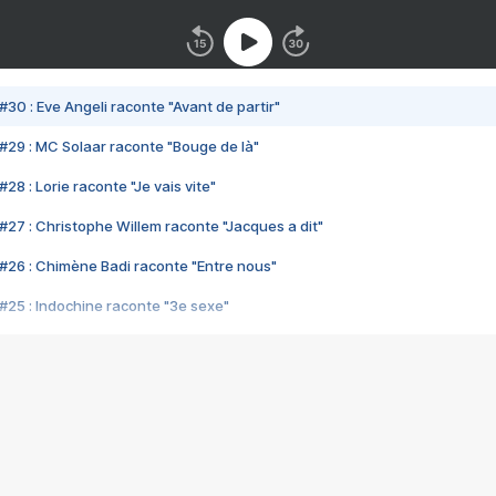
#30 : Eve Angeli raconte "Avant de partir"
#29 : MC Solaar raconte "Bouge de là"
28 : Lorie raconte "Je vais vite"
#27 : Christophe Willem raconte "Jacques a dit"
#26 : Chimène Badi raconte "Entre nous"
#25 : Indochine raconte "3e sexe"
#24 : Zaho raconte "C'est chelou"
#23 : Patrick Bruel raconte "Au café des délices"
#22 : Kyo raconte "Le chemin"
#21 : Nolwenn Leroy raconte "Cassé"