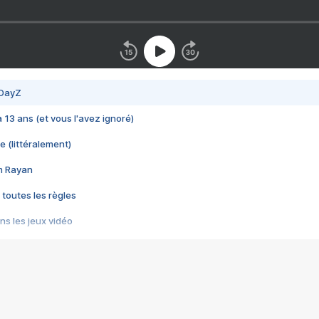
 DayZ
 a 13 ans (et vous l'avez ignoré)
e (littéralement)
im Rayan
 toutes les règles
s les jeux vidéo
us choquant de Rockstar ? - Le scandale BULLY
e plus moche de Steam
du RÊVE tourne au CAUCHEMAR