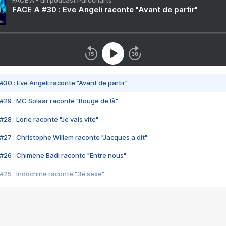
FACE A - un podcast Purecharts
FACE A #30 : Eve Angeli raconte "Avant de partir"
#30 : Eve Angeli raconte "Avant de partir"
#29 : MC Solaar raconte "Bouge de là"
28 : Lorie raconte "Je vais vite"
#27 : Christophe Willem raconte "Jacques a dit"
#26 : Chimène Badi raconte "Entre nous"
#25 : Indochine raconte "3e sexe"
#24 : Zaho raconte "C'est chelou"
#23 : Patrick Bruel raconte "Au café des délices"