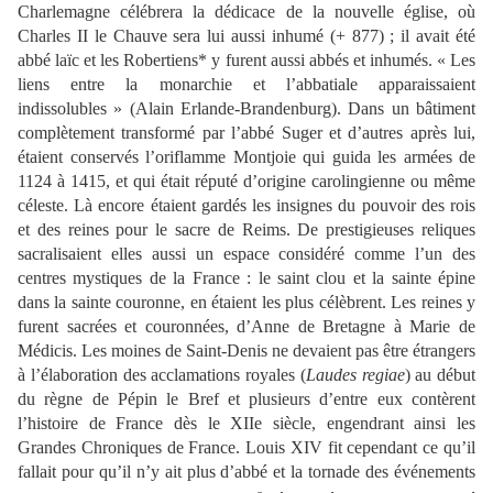
Charlemagne célébrera la dédicace de la nouvelle église, où
Charles II le Chauve sera lui aussi inhumé (+ 877) ; il avait été
abbé laïc et les Robertiens* y furent aussi abbés et inhumés. « Les
liens entre la monarchie et l’abbatiale apparaissaient
indissolubles » (Alain Erlande-Brandenburg). Dans un bâtiment
complètement transformé par l’abbé Suger et d’autres après lui,
étaient conservés l’oriflamme Montjoie qui guida les armées de
1124 à 1415, et qui était réputé d’origine carolingienne ou même
céleste. Là encore étaient gardés les insignes du pouvoir des rois
et des reines pour le sacre de Reims. De prestigieuses reliques
sacralisaient elles aussi un espace considéré comme l’un des
centres mystiques de la France : le saint clou et la sainte épine
dans la sainte couronne, en étaient les plus célèbrent. Les reines y
furent sacrées et couronnées, d’Anne de Bretagne à Marie de
Médicis. Les moines de Saint-Denis ne devaient pas être étrangers
à l’élaboration des acclamations royales (
Laudes regiae
) au début
du règne de Pépin le Bref et plusieurs d’entre eux contèrent
l’histoire de France dès le XIIe siècle, engendrant ainsi les
Grandes Chroniques de France. Louis XIV fit cependant ce qu’il
fallait pour qu’il n’y ait plus d’abbé et la tornade des événements