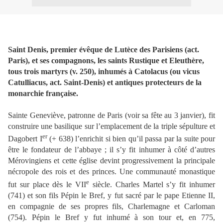
Saint Denis, premier évêque de Lutèce des Parisiens (act.
Paris), et ses compagnons, les saints Rustique et Eleuthère,
tous trois martyrs (v. 250), inhumés à Catolacus (ou vicus
Catulliacus, act. Saint-Denis) et antiques protecteurs de la
monarchie française.
Sainte Geneviève, patronne de Paris (voir sa fête au 3 janvier), fit
construire une basilique sur l’emplacement de la triple sépulture et
er
Dagobert I
(+ 638) l’enrichit si bien qu’il passa par la suite pour
être le fondateur de l’abbaye ; il s’y fit inhumer à côté d’autres
Mérovingiens et cette église devint progressivement la principale
nécropole des rois et des princes. Une communauté monastique
e
fut sur place dès le VII
siècle. Charles Martel s’y fit inhumer
(741) et son fils Pépin le Bref, y fut sacré par le pape Etienne II,
en compagnie de ses propres fils, Charlemagne et Carloman
(754). Pépin le Bref y fut inhumé à son tour et, en 775,