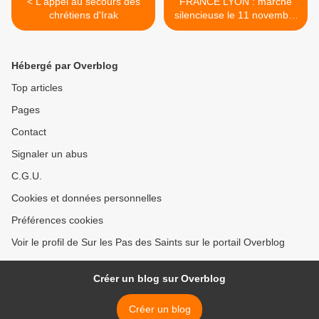
< L'appel au secours des
FRANCE LYON : marche
chrétiens d'Irak
silencieuse le 11 novembre
2010 pour les chrétiens
d'Irak... >
Hébergé par Overblog
Top articles
Pages
Contact
Signaler un abus
C.G.U.
Cookies et données personnelles
Préférences cookies
Voir le profil de Sur les Pas des Saints sur le portail Overblog
Créer un blog sur Overblog
Créer un blog