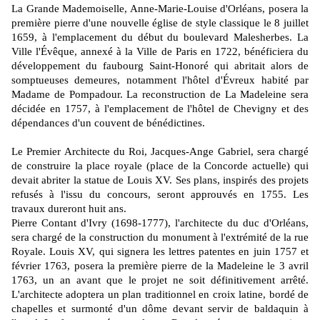
La Grande Mademoiselle, Anne-Marie-Louise d'Orléans, posera la
première pierre d'une nouvelle église de style classique le 8 juillet
1659, à l'emplacement du début du boulevard Malesherbes. La
Ville l'Évêque, annexé à la Ville de Paris en 1722, bénéficiera du
développement du faubourg Saint-Honoré qui abritait alors de
somptueuses demeures, notamment l'hôtel d'Évreux habité par
Madame de Pompadour. La reconstruction de La Madeleine sera
décidée en 1757, à l'emplacement de l'hôtel de Chevigny et des
dépendances d'un couvent de bénédictines.
Le Premier Architecte du Roi, Jacques-Ange Gabriel, sera chargé
de construire la place royale (place de la Concorde actuelle) qui
devait abriter la statue de Louis XV. Ses plans, inspirés des projets
refusés à l'issu du concours, seront approuvés en 1755. Les
travaux dureront huit ans.
Pierre Contant d'Ivry (1698-1777), l'architecte du duc d'Orléans,
sera chargé de la construction du monument à l'extrémité de la rue
Royale. Louis XV, qui signera les lettres patentes en juin 1757 et
février 1763, posera la première pierre de la Madeleine le 3 avril
1763, un an avant que le projet ne soit définitivement arrêté.
L'architecte adoptera un plan traditionnel en croix latine, bordé de
chapelles et surmonté d'un dôme devant servir de baldaquin à