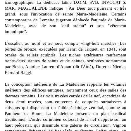
iconographique. La dédicace latine D.O.M. SVB. INVOCAT S.
MAR. MAGDALENÆ indique : Au Dieu tout puissant et très
grand, sous l'invocation de sainte Marie-Madeleine. Certains
contemporains de Lemaire jugeront déplacée l'attitude de Marie-
Madeleine, avec de son "oeil ardent" et son "vêtement
impudique".
L'escalier, au nord et au sud, compte vingt-huit marches. Les
portes de bronze, exécutées par Henri de Triqueti en 1841, sont
ornées de reliefs sculptés. Les niches extérieures renferment
trente-deux statues de saints et de saintes, sculptées notamment
par Bosio, Antoine Laurent d'Antan (dit l'Aîné), Duret et Nicolas
Bernard Raggi.
La conception intérieure de La Madeleine rappelle les volumes
intérieurs des édifices antiques, notamment ceux des salles des
thermes romains. Les trois travées carrées de la nef, encadrées de
deux demi travées, sont couvertes de coupoles surbaissées à
caissons qui dispensent un faible éclairage zénithal, comme au
Panthéon de Rome. La Madeleine présente un plan basilical
traditionnel. L'ordre corinthien colossal de la nef s'appuie sur un
haut piédestal, qui dissimule une galerie de circulation. Vignon