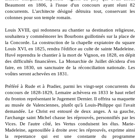
Beaumont en 1806, à l'issue d'un concours ayant réuni 82
concurrents. L'architecte désigné détruira tout, conservant les
colonnes pour son temple romain.
Louis XVIII, qui redonnera au chantier sa destination religieuse,
souhaitera y commémorer les Bourbons guillotinés sur la place de
la Concorde. La construction de la chapelle expiatoire du square
Louis XVI, en 1825, rendra l'édifice au culte de sainte Madeleine.
Huvé reprendra le chantier à la mort de Vignon, en 1828, en dépit
des difficultés financières. La Monarchie de Juillet décidera d'en
faire, en 1830, un sanctuaire de la réconciliation nationale. Les
voûtes seront achevées en 1831.
Préféré à Rude et à Pradier, parmi les vingt-sept concurrents du
concours de 1828-1829, Lemaire achèvera en 1833 le haut relief
du fronton représentant le Jugement Dernier. Il offrira sa maquette
au musée de Valenciennes, plutôt qu'à Louis-Philippe qui l'avait
demandée. Le Christ est entouré de deux anges. A sa gauche,
l'archange saint Michel chasse les réprouvés, personnifiés par les
Vices. De l'autre côté, les Vertus conduisent les élus. Marie-
Madeleine, agenouillée à droite avec les réprouvés, exprime ainsi
la repentance qui est une constante du programme