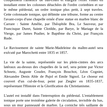
compensera l'absence de bas-côtés et élargira l'effet visuel en
installant entre les colonnes détachées de l'ordre corinthien et sur
le même piédestal, un ordre ionique plus petit, à sept travées.
Cette colonnade ionique, qui délimite une tribune, forme au centre
l'avant-corps d'une chapelle ornée d'une statue en marbre blanc de
Carrare : Sainte Amélie, par Théophile Bra, Le Sauveur, par
Francisque Duret, Sainte Clotilde, par Barye, le Mariage de la
Vierge, par James Pradier, le Baptême du Christ, par François
Rude.
Le Ravissement de sainte Marie-Madeleine du maître-autel sera
exécuté par Marochetti entre 1835 et 1857.
La vie de la sainte, représentée sur les plein-cintres des arcs
latéraux au-dessus des chapelles de la nef, sera peinte par Victor
Schnetz, Auguste Couder, François Bouchot, Léon Cogniet,
Alexandre Denis Able de Pujol et Emile Signol. Le choeur est
couvert d'un cul-de-four, peint par Ziegler en 1835-1837,
représentant l'Histoire et la Glorification du Christianisme.
L'autel est installé dans l'interruption du piédestal. L'entablement
ionique porte une troisième galerie de circulation, invisible du bas,
sous un mur panneauté de marbre. La corniche très saillante de