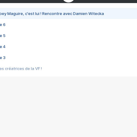
bey Maguire, c'est lui ! Rencontre avec Damien Witecka
e 6
e 5
e 4
e 3
s créatrices de la VF !
e 2
e 1
e Mektoub My Love arrive enfin ! Rencontre avec Shaïn Boumedine et Sal
i : après Toni en famille
elle réalise le bouleversant Dites lui que je l'aime
ais ! Rencontre autour de Vie privée de Rebecca Zlotowski