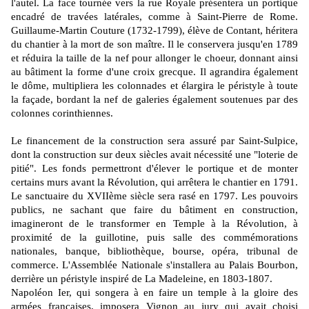
l'autel. La face tournée vers la rue Royale présentera un portique
encadré de travées latérales, comme à Saint-Pierre de Rome.
Guillaume-Martin Couture (1732-1799), élève de Contant, héritera
du chantier à la mort de son maître. Il le conservera jusqu'en 1789
et réduira la taille de la nef pour allonger le choeur, donnant ainsi
au bâtiment la forme d'une croix grecque. Il agrandira également
le dôme, multipliera les colonnades et élargira le péristyle à toute
la façade, bordant la nef de galeries également soutenues par des
colonnes corinthiennes.
Le financement de la construction sera assuré par Saint-Sulpice,
dont la construction sur deux siècles avait nécessité une "loterie de
pitié". Les fonds permettront d'élever le portique et de monter
certains murs avant la Révolution, qui arrêtera le chantier en 1791.
Le sanctuaire du XVIIème siècle sera rasé en 1797. Les pouvoirs
publics, ne sachant que faire du bâtiment en construction,
imagineront de le transformer en Temple à la Révolution, à
proximité de la guillotine, puis salle des commémorations
nationales, banque, bibliothèque, bourse, opéra, tribunal de
commerce. L'Assemblée Nationale s'installera au Palais Bourbon,
derrière un péristyle inspiré de La Madeleine, en 1803-1807.
Napoléon Ier, qui songera à en faire un temple à la gloire des
armées françaises, imposera Vignon au jury qui avait choisi