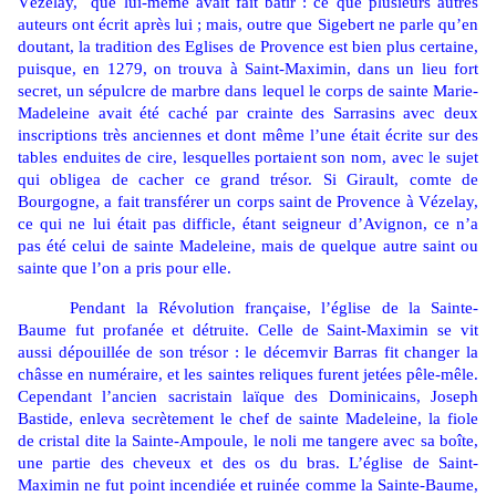
Vézelay,
que lui-même avait fait bâtir : ce que plusieurs autres
auteurs ont écrit après lui ; mais, outre que Sigebert ne parle qu’en
doutant, la tradition des Eglises de Provence est bien plus certaine,
puisque, en 1279, on trouva à Saint-Maximin, dans un lieu fort
secret, un sépulcre de marbre dans lequel le corps de sainte Marie-
Madeleine avait été caché par crainte des Sarrasins avec deux
inscriptions très anciennes et dont même l’une était écrite sur des
tables enduites de cire, lesquelles portaient son nom, avec le sujet
qui obligea de cacher ce grand trésor. Si Girault, comte de
Bourgogne, a fait transférer un corps saint de Provence à Vézelay,
ce qui ne lui était pas difficle, étant seigneur d’Avignon, ce n’a
pas été celui de sainte Madeleine, mais de quelque autre saint ou
sainte que l’on a pris pour elle.
Pendant la Révolution française, l’église de la Sainte-
Baume fut profanée et détruite. Celle de Saint-Maximin se vit
aussi dépouillée de son trésor : le décemvir Barras fit changer la
châsse en numéraire, et les saintes reliques furent jetées pêle-mêle.
Cependant l’ancien sacristain laïque des Dominicains, Joseph
Bastide, enleva secrètement le chef de sainte Madeleine, la fiole
de cristal dite la Sainte-Ampoule, le noli me tangere avec sa boîte,
une partie des cheveux et des os du bras. L’église de Saint-
Maximin ne fut point incendiée et ruinée comme la Sainte-Baume,