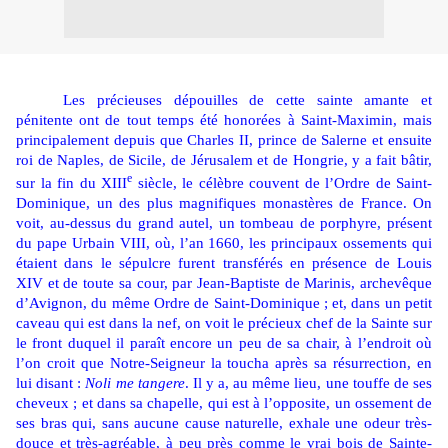
Les précieuses dépouilles de cette sainte amante et
pénitente ont de tout temps été honorées à Saint-Maximin, mais
principalement depuis que Charles II, prince de Salerne et ensuite
roi de Naples, de Sicile, de Jérusalem et de Hongrie, y a fait bâtir,
e
sur la fin du XIII
siècle, le célèbre couvent de l’Ordre de Saint-
Dominique, un des plus magnifiques monastères de France. On
voit, au-dessus du grand autel, un tombeau de porphyre, présent
du pape Urbain VIII, où, l’an 1660, les principaux ossements qui
étaient dans le sépulcre furent transférés en présence de Louis
XIV et de toute sa cour, par Jean-Baptiste de Marinis, archevêque
d’Avignon, du même Ordre de Saint-Dominique ; et, dans un petit
caveau qui est dans la nef, on voit le précieux chef de la Sainte sur
le front duquel il paraît encore un peu de sa chair, à l’endroit où
l’on croit que Notre-Seigneur la toucha après sa résurrection, en
lui disant :
Noli me tangere
. Il y a, au même lieu, une touffe de ses
cheveux ; et dans sa chapelle, qui est à l’opposite, un ossement de
ses bras qui, sans aucune cause naturelle, exhale une odeur très-
douce et très-agréable, à peu près comme le vrai bois de Sainte-