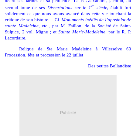
décrit ses larmes et sa pénitence. Le P. Alexandre, jacobin, au
er
second tome de ses
Dissertations sur le 1
siècle
, établit fort
solidement ce que nous avons avancé dans cette vie touchant la
critique de son histoire. – Cf.
Monuments inédits de l’apostolat de
sainte Madeleine
, etc., par M. Faillon, de la Société de Saint-
Sulpice, 2 vol. Migne ; et
Sainte Marie-Madeleine
, par le R. P.
Lacordaire.
Relique de Ste Marie Madeleine à Villerselve 60
Procession, fête et procession le 22 juillet
Des petites Bollandiste
Publicité