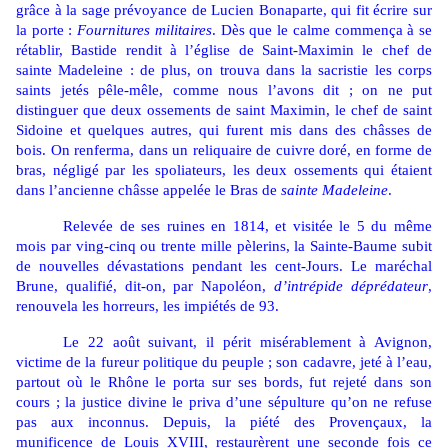
grâce à la sage prévoyance de Lucien Bonaparte, qui fit écrire sur
la porte :
Fournitures militaires
. Dès que le calme commença à se
rétablir, Bastide rendit à l’église de Saint-Maximin le chef de
sainte Madeleine : de plus, on trouva dans la sacristie les corps
saints jetés pêle-mêle, comme nous l’avons dit ; on ne put
distinguer que deux ossements de saint Maximin, le chef de saint
Sidoine et quelques autres, qui furent mis dans des châsses de
bois. On renferma, dans un reliquaire de cuivre doré, en forme de
bras, négligé par les spoliateurs, les deux ossements qui étaient
dans l’ancienne châsse appelée le Bras de
sainte Madeleine
.
Relevée de ses ruines en 1814, et visitée le 5 du même
mois par ving-cinq ou trente mille pèlerins, la Sainte-Baume subit
de nouvelles dévastations pendant les cent-Jours. Le maréchal
Brune, qualifié, dit-on, par Napoléon,
d’intrépide déprédateur
,
renouvela les horreurs, les impiétés de 93.
Le 22 août suivant, il périt misérablement à Avignon,
victime de la fureur politique du peuple ; son cadavre, jeté à l’eau,
partout où le Rhône le porta sur ses bords, fut rejeté dans son
cours ; la justice divine le priva d’une sépulture qu’on ne refuse
pas aux inconnus. Depuis, la piété des Provençaux, la
munificence de Louis XVIII, restaurèrent une seconde fois ce