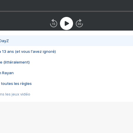
 DayZ
 a 13 ans (et vous l'avez ignoré)
e (littéralement)
im Rayan
 toutes les règles
s les jeux vidéo
us choquant de Rockstar ? - Le scandale BULLY
e plus moche de Steam
du RÊVE tourne au CAUCHEMAR