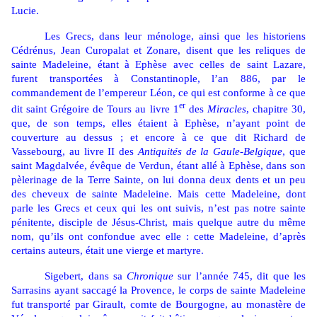
Lucie.
Les Grecs, dans leur ménologe, ainsi que les historiens
Cédrénus, Jean Curopalat et Zonare, disent que les reliques de
sainte Madeleine, étant à Ephèse avec celles de saint Lazare,
furent transportées à Constantinople, l’an 886, par le
commandement de l’empereur Léon, ce qui est conforme à ce que
er
dit saint Grégoire de Tours au livre 1
des
Miracles
, chapitre 30,
que, de son temps, elles étaient à Ephèse, n’ayant point de
couverture au dessus ; et encore à ce que dit Richard de
Vassebourg, au livre II des
Antiquités de la Gaule-Belgique
, que
saint Magdalvée, évêque de Verdun, étant allé à Ephèse, dans son
pèlerinage de la Terre Sainte, on lui donna deux dents et un peu
des cheveux de sainte Madeleine. Mais cette Madeleine, dont
parle les Grecs et ceux qui les ont suivis, n’est pas notre sainte
pénitente, disciple de Jésus-Christ, mais quelque autre du même
nom, qu’ils ont confondue avec elle : cette Madeleine, d’après
certains auteurs, était une vierge et martyre.
Sigebert, dans sa
Chronique
sur l’année 745, dit que les
Sarrasins ayant saccagé la Provence, le corps de sainte Madeleine
fut transporté par Girault, comte de Bourgogne, au monastère de