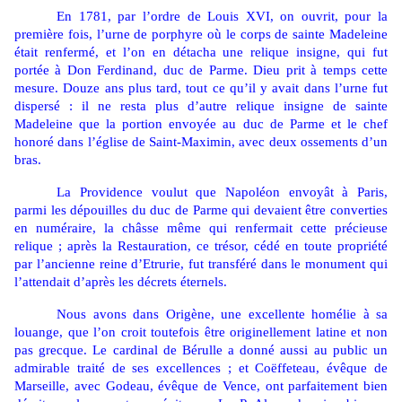
En 1781, par l’ordre de Louis XVI, on ouvrit, pour la
première fois, l’urne de porphyre où le corps de sainte Madeleine
était renfermé, et l’on en détacha une relique insigne, qui fut
portée à Don Ferdinand, duc de Parme. Dieu prit à temps cette
mesure. Douze ans plus tard, tout ce qu’il y avait dans l’urne fut
dispersé : il ne resta plus d’autre relique insigne de sainte
Madeleine que la portion envoyée au duc de Parme et le chef
honoré dans l’église de Saint-Maximin, avec deux ossements d’un
bras.
La Providence voulut que Napoléon envoyât à Paris,
parmi les dépouilles du duc de Parme qui devaient être converties
en numéraire, la châsse même qui renfermait cette précieuse
relique ; après la Restauration, ce trésor, cédé en toute propriété
par l’ancienne reine d’Etrurie, fut transféré dans le monument qui
l’attendait d’après les décrets éternels.
Nous avons dans Origène, une excellente homélie à sa
louange, que l’on croit toutefois être originellement latine et non
pas grecque. Le cardinal de Bérulle a donné aussi au public un
admirable traité de ses excellences ; et Coëffeteau, évêque de
Marseille, avec Godeau, évêque de Vence, ont parfaitement bien