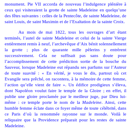
monument. Pie VII accorda de nouveau l’indulgence plénière à
ceux qui visiteraient la grotte de sainte Madeleine en quelqu’une
des fêtes suivantes : celles de la Pentecôte, de sainte Madeleine, de
saint Louis, de saint Maximin et de l’Exaltation de la sainte Croix.
Au mois de mai 1822, tous les ouvrages d’art étant
terminés, l’autel de sainte Madeleine et celui de la sainte Vierge
entièrement remis à neuf, l’archevêque d’Aix bénit solennellement
la grotte ; plus de quarante mille pèlerins y entrèrent
successivement. Cela ne suffisait pas sans doute pour
l’accomplissement de cette prédiction sortie de la bouche du
Sauveur, lorsque Madeleine eut répandu ses parfums sur l’Auteur
de toute suavité : « En vérité, je vous le dis, partout où cet
Evangile sera prêché, on racontera, à la mémoire de cette femme,
l’action qu’elle vient de faire ». Un édifice prodigieux s’éleva,
dont Napoléon voulut faire le temple de la Gloire ; en effet, il
publie une gloire proclamée par le meilleur juge, par Dieu lui-
même : ce temple porte le nom de la
Madeleine
. Ainsi, cette
humble femme éclate dans ce foyer même de toute célébrité, dans
ce Paris d’où la renommée rayonne sur le monde. Voilà le
reliquaire que la Providence préparait pour les restes de sainte
Madeleine.