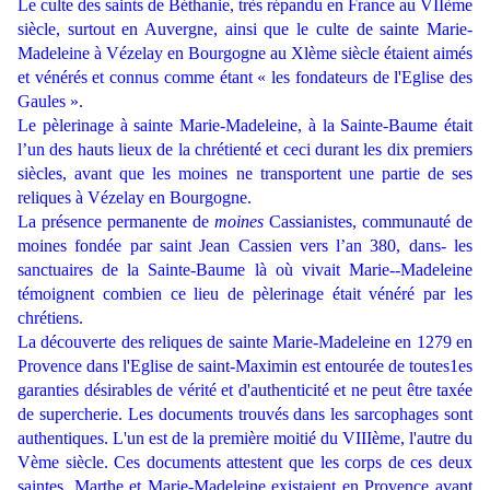
Le culte des saints de Béthanie, très répandu en France au VIIème
siècle, surtout en Auvergne, ainsi que le culte de sainte Marie-
Madeleine à Vézelay en Bourgogne au Xlème siècle étaient aimés
et vénérés et connus comme étant « les fondateurs de l'Eglise des
Gaules ».
Le pèlerinage à sainte Marie-Madeleine, à la Sainte-Baume était
l’un des hauts lieux de la chrétienté et ceci durant les dix premiers
siècles, avant que les moines ne transportent une partie de ses
reliques à Vézelay en Bourgogne.
La présence permanente de
moines
Cassianistes, communauté de
moines fondée par saint Jean Cassien vers l’an 380, dans- les
sanctuaires de la Sainte-Baume là où vivait Marie--Madeleine
témoignent combien ce lieu de pèlerinage était vénéré par les
chrétiens.
La découverte des reliques de sainte Marie-Madeleine en 1279 en
Provence dans l'Eglise de saint-Maximin est entourée de toutes1es
garanties désirables de vérité et d'authenticité et ne peut être taxée
de supercherie. Les documents trouvés dans les sarcophages sont
authentiques. L'un est de la première moitié du VIIIème, l'autre du
Vème siècle. Ces documents attestent que les corps de ces deux
saintes, Marthe et Marie-Madeleine existaient en Provence avant