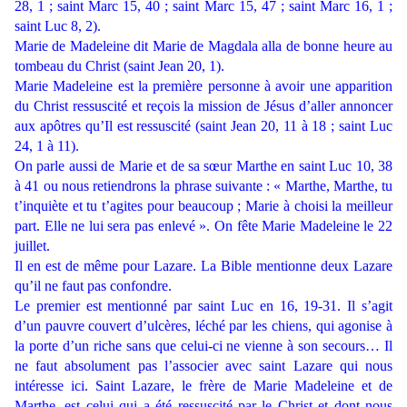
28, 1 ; saint Marc 15, 40 ; saint Marc 15, 47 ; saint Marc 16, 1 ;
saint Luc 8, 2).
Marie de Madeleine dit Marie de Magdala alla de bonne heure au
tombeau du Christ (saint Jean 20, 1).
Marie Madeleine est la première personne à avoir une apparition
du Christ ressuscité et reçois la mission de Jésus d’aller annoncer
aux apôtres qu’Il est ressuscité (saint Jean 20, 11 à 18 ; saint Luc
24, 1 à 11).
On parle aussi de Marie et de sa sœur Marthe en saint Luc 10, 38
à 41 ou nous retiendrons la phrase suivante : « Marthe, Marthe, tu
t’inquiète et tu t’agites pour beaucoup ; Marie à choisi la meilleur
part. Elle ne lui sera pas enlevé ». On fête Marie Madeleine le 22
juillet.
Il en est de même pour Lazare. La Bible mentionne deux Lazare
qu’il ne faut pas confondre.
Le premier est mentionné par saint Luc en 16, 19-31. Il s’agit
d’un pauvre couvert d’ulcères, léché par les chiens, qui agonise à
la porte d’un riche sans que celui-ci ne vienne à son secours… Il
ne faut absolument pas l’associer avec saint Lazare qui nous
intéresse ici. Saint Lazare, le frère de Marie Madeleine et de
Marthe, est celui qui a été ressuscité par le Christ et dont nous