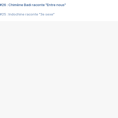
#26 : Chimène Badi raconte "Entre nous"
#25 : Indochine raconte "3e sexe"
#24 : Zaho raconte "C'est chelou"
#23 : Patrick Bruel raconte "Au café des délices"
#22 : Kyo raconte "Le chemin"
#21 : Nolwenn Leroy raconte "Cassé"
#20 : Patrick Hernandez raconte "Born to be alive"
#19 : Lorie raconte "Près de moi"
#18 : Michael Jones raconte "A nos actes manqués" (avec Jean-Jacque
#17 : Khaled raconte "Aïcha"
#16 : Corneille raconte "Parce qu'on vient de loin"
#15 : Indochine raconte "L'aventurier"