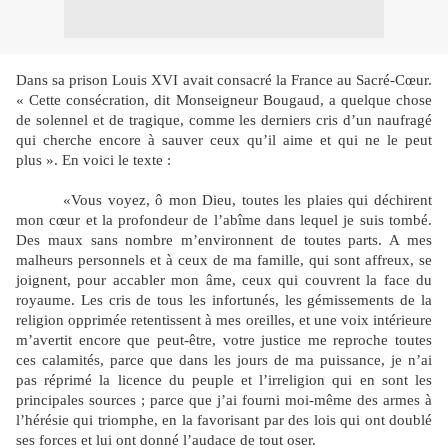
Dans sa prison Louis XVI avait consacré la France au Sacré-Cœur.
« Cette consécration, dit Monseigneur Bougaud, a quelque chose
de solennel et de tragique, comme les derniers cris d’un naufragé
qui cherche encore à sauver ceux qu’il aime et qui ne le peut
plus ». En voici le texte :
«Vous voyez, ô mon Dieu, toutes les plaies qui déchirent
mon cœur et la profondeur de l’abîme dans lequel je suis tombé.
Des maux sans nombre m’environnent de toutes parts. A mes
malheurs personnels et à ceux de ma famille, qui sont affreux, se
joignent, pour accabler mon âme, ceux qui couvrent la face du
royaume. Les cris de tous les infortunés, les gémissements de la
religion opprimée retentissent à mes oreilles, et une voix intérieure
m’avertit encore que peut-être, votre justice me reproche toutes
ces calamités, parce que dans les jours de ma puissance, je n’ai
pas réprimé la licence du peuple et l’irreligion qui en sont les
principales sources ; parce que j’ai fourni moi-même des armes à
l’hérésie qui triomphe, en la favorisant par des lois qui ont doublé
ses forces et lui ont donné l’audace de tout oser.