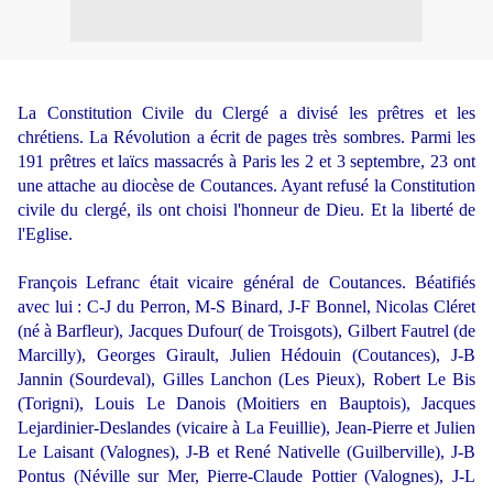
La Constitution Civile du Clergé a divisé les prêtres et les
chrétiens. La Révolution a écrit de pages très sombres. Parmi les
191 prêtres et laïcs massacrés à Paris les 2 et 3 septembre, 23 ont
une attache au diocèse de Coutances. Ayant refusé la Constitution
civile du clergé, ils ont choisi l'honneur de Dieu. Et la liberté de
l'Eglise.
François Lefranc était vicaire général de Coutances. Béatifiés
avec lui : C-J du Perron, M-S Binard, J-F Bonnel, Nicolas Cléret
(né à Barfleur), Jacques Dufour( de Troisgots), Gilbert Fautrel (de
Marcilly), Georges Girault, Julien Hédouin (Coutances), J-B
Jannin (Sourdeval), Gilles Lanchon (Les Pieux), Robert Le Bis
(Torigni), Louis Le Danois (Moitiers en Bauptois), Jacques
Lejardinier-Deslandes (vicaire à La Feuillie), Jean-Pierre et Julien
Le Laisant (Valognes), J-B et René Nativelle (Guilberville), J-B
Pontus (Néville sur Mer, Pierre-Claude Pottier (Valognes), J-L