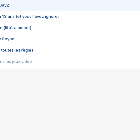
 DayZ
 a 13 ans (et vous l'avez ignoré)
e (littéralement)
im Rayan
 toutes les règles
s les jeux vidéo
us choquant de Rockstar ? - Le scandale BULLY
e plus moche de Steam
du RÊVE tourne au CAUCHEMAR
pendant 8 heures
it… à tort
umiliés par un jeu vidéo