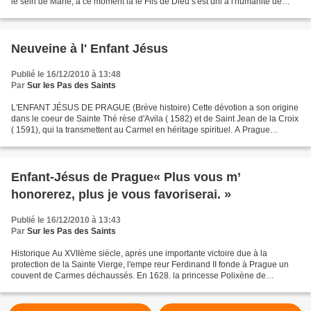
le sein de Marie, à ce moment là le Fils de Dieu s'est uni à l'humanité de
façon irréversible, comme...
Neuveine à l' Enfant Jésus
Publié le 16/12/2010 à 13:48
Par
Sur les Pas des Saints
L'ENFANT JÉSUS DE PRAGUE (Brève histoire) Cette dévotion a son origine
dans le coeur de Sainte Thé rèse d'Avila ( 1582) et de Saint Jean de la Croix
( 1591), qui la transmettent au Carmel en héritage spirituel. A Prague
(Tchécoslovaquie) dans le Carmel...
Enfant-Jésus de Prague« Plus vous m’
honorerez, plus je vous favoriserai. »
Publié le 16/12/2010 à 13:43
Par
Sur les Pas des Saints
Historique Au XVIIème siècle, après une importante victoire due à la
protection de la Sainte Vierge, l'empe reur Ferdinand II fonde à Prague un
couvent de Carmes déchaussés. En 1628. la princesse Polixène de
Lobskowitz offre aux religieux une statue en...