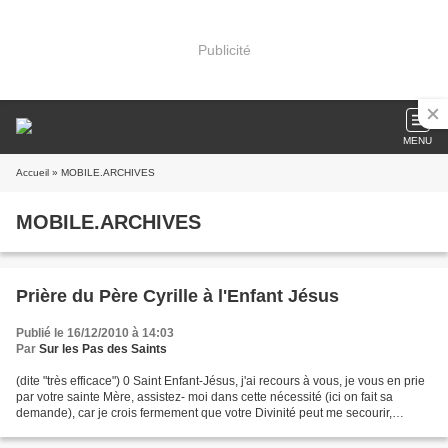
Publicité
MENU
Accueil
» MOBILE.ARCHIVES
MOBILE.ARCHIVES
Prière du Père Cyrille à l'Enfant Jésus
Publié le 16/12/2010 à 14:03
Par
Sur les Pas des Saints
(dite "très efficace") 0 Saint Enfant-Jésus, j'ai recours à vous, je vous en prie
par votre sainte Mère, assistez- moi dans cette nécessité (ici on fait sa
demande), car je crois fermement que votre Divinité peut me secourir,
j'espère avec confiance obtenir...