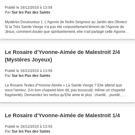
Publié le 16/12/2010 à 13:58
Par
Sur les Pas des Saints
Mystères Douloureux 1. L'Agonie de Notre-Seigneur au Jardin des Oliviers
Si la Très Sainte Vierge n'a pas été corporellement témoin de l'Agonie de
Jésus, comment douter que spirituellement, elle n'ait partagé cette Agonie
plus que personne. Vierge Marie...
Le Rosaire d'Yvonne-Aimée de Malestroit 2/4
(Mystères Joyeux)
Publié le 16/12/2010 à 13:56
Par
Sur les Pas des Saints
Le Rosaire Textes d'Yvonne-Aimée « La Sainte Vierge ? Elle attend que
vous l'aimiez. (Un bon chapelet bien dit, pas bousculé, même un chapelet
fragmenté). Demandez les vertus qu'Elle aime le plus : charité... pureté...
ferveur... docilité à l'Esprit....
Le Rosaire d'Yvonne-Aimée de Malestroit 1/4
Publié le 16/12/2010 à 13:55
Par
Sur les Pas des Saints