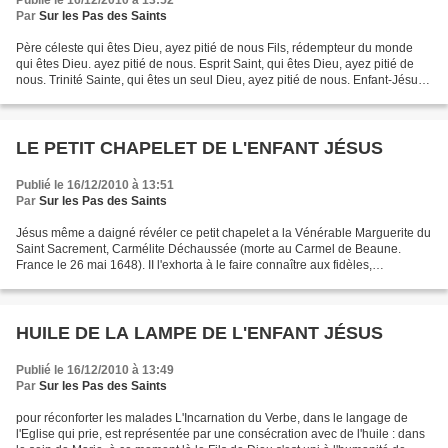
Publié le 16/12/2010 à 13:52
Par
Sur les Pas des Saints
Père céleste qui êtes Dieu, ayez pitié de nous Fils, rédempteur du monde
qui êtes Dieu. ayez pitié de nous. Esprit Saint, qui êtes Dieu, ayez pitié de
nous. Trinité Sainte, qui êtes un seul Dieu, ayez pitié de nous. Enfant-Jésus,
Roi de gloire, ayez pitié...
LE PETIT CHAPELET DE L'ENFANT JÉSUS
Publié le 16/12/2010 à 13:51
Par
Sur les Pas des Saints
Jésus même a daigné révéler ce petit chapelet a la Vénérable Marguerite du
Saint Sacrement, Carmélite Déchaussée (morte au Carmel de Beaune.
France le 26 mai 1648). II l'exhorta à le faire connaître aux fidèles,
promettant d'accorder des grâces spéciales...
HUILE DE LA LAMPE DE L'ENFANT JÉSUS
Publié le 16/12/2010 à 13:49
Par
Sur les Pas des Saints
pour réconforter les malades L'Incarnation du Verbe, dans le langage de
l'Eglise qui prie, est représentée par une consécration avec de l'huile : dans