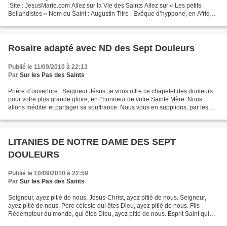
:Site : JesusMarie.com Allez sur la Vie des Saints Allez sur « Les petits
Bollandistes » Nom du Saint : Augustin Titre : Evêque d’hyppone, en Afrique,
et docteur de l’Eglise Tome...
Rosaire adapté avec ND des Sept Douleurs
Publié le 11/09/2010 à 22:13
Par
Sur les Pas des Saints
Prière d’ouverture : Seigneur Jésus, je vous offre ce chapelet des douleurs
pour votre plus grande gloire, en l’honneur de votre Sainte Mère. Nous
allons méditer et partager sa souffrance. Nous vous en supplions, par les
larmes que Vous avez versées à...
LITANIES DE NOTRE DAME DES SEPT
DOULEURS
Publié le 10/09/2010 à 22:59
Par
Sur les Pas des Saints
Seigneur, ayez pitié de nous. Jésus-Christ, ayez pitié de nous. Seigneur,
ayez pitié de nous. Père céleste qui êtes Dieu, ayez pitié de nous. Fils
Rédempteur du monde, qui êtes Dieu, ayez pitié de nous. Esprit Saint qui
êtes Dieu, ayez pitié de nous....