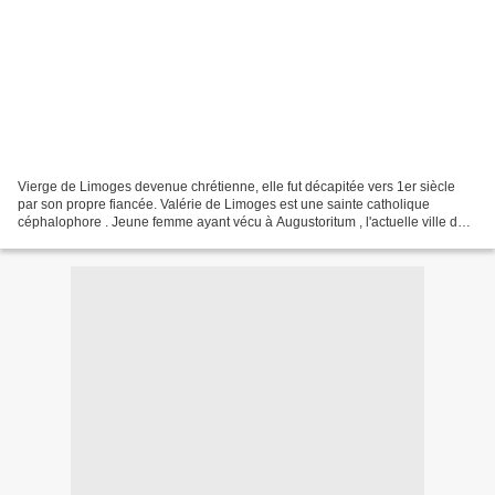
Vierge de Limoges devenue chrétienne, elle fut décapitée vers 1er siècle
par son propre fiancée. Valérie de Limoges est une sainte catholique
céphalophore . Jeune femme ayant vécu à Augustoritum , l'actuelle ville de
Limoges , au 1er siècle , convertie...