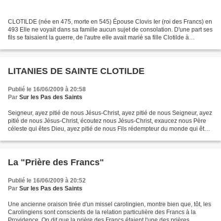
CLOTILDE (née en 475, morte en 545) Épouse Clovis Ier (roi des Francs) en
493 Elle ne voyait dans sa famille aucun sujet de consolation. D'une part ses
fils se faisaient la guerre, de l'autre elle avait marié sa fille Clotilde à
Amalaric, roi des Visigoths,...
LITANIES DE SAINTE CLOTILDE
Publié le 16/06/2009 à 20:58
Par
Sur les Pas des Saints
Seigneur, ayez pitié de nous Jésus-Christ, ayez pitié de nous Seigneur, ayez
pitié de nous Jésus-Christ, écoutez nous Jésus-Christ, exaucez nous Père
céleste qui êtes Dieu, ayez pitié de nous Fils rédempteur du monde qui êtes
Dieu, ayez pitié…. Esprit...
La "Prière des Francs"
Publié le 16/06/2009 à 20:52
Par
Sur les Pas des Saints
Une ancienne oraison tirée d'un missel carolingien, montre bien que, tôt, les
Carolingiens sont conscients de la relation particulière des Francs à la
Providence. On dit que la prière des Francs étaient l'une des prières