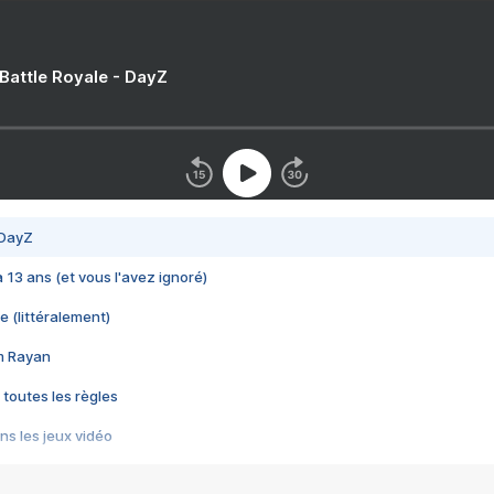
 Battle Royale - DayZ
 DayZ
 a 13 ans (et vous l'avez ignoré)
e (littéralement)
im Rayan
 toutes les règles
s les jeux vidéo
us choquant de Rockstar ? - Le scandale BULLY