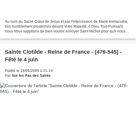
Au nom du Sacré-Cœur de Jésus et par l'intercession de Marie Immaculée,
très humblement prosternés devant Votre Majesté, ô Dieu Tout-Puissant,
nous Vous supplions de bien vouloir envoyer Saint Michel pour qu'il nous
secoure dans notre détresse. Daignez...
Sainte Clotilde - Reine de France - (476-545) -
Fêté le 4 juin
Publié le 16/06/2009 à 21:14
Par
Sur les Pas des Saints