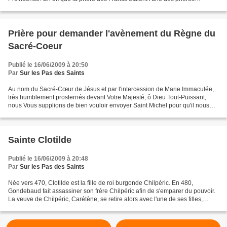
favorites du Père de Foucauld....
Prière pour demander l'avènement du Règne du
Sacré-Coeur
Publié le 16/06/2009 à 20:50
Par
Sur les Pas des Saints
Au nom du Sacré-Cœur de Jésus et par l'intercession de Marie Immaculée,
très humblement prosternés devant Votre Majesté, ô Dieu Tout-Puissant,
nous Vous supplions de bien vouloir envoyer Saint Michel pour qu'il nous
secoure dans notre détresse. Daignez...
Sainte Clotilde
Publié le 16/06/2009 à 20:48
Par
Sur les Pas des Saints
Née vers 470, Clotilde est la fille de roi burgonde Chilpéric. En 480,
Gondebaud fait assassiner son frère Chilpéric afin de s'emparer du pouvoir.
La veuve de Chilpéric, Carétène, se retire alors avec l'une de ses filles,
Sédeleube, rentre au couvent....