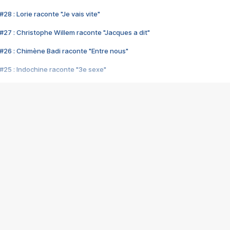
28 : Lorie raconte "Je vais vite"
#27 : Christophe Willem raconte "Jacques a dit"
#26 : Chimène Badi raconte "Entre nous"
#25 : Indochine raconte "3e sexe"
#24 : Zaho raconte "C'est chelou"
#23 : Patrick Bruel raconte "Au café des délices"
#22 : Kyo raconte "Le chemin"
#21 : Nolwenn Leroy raconte "Cassé"
#20 : Patrick Hernandez raconte "Born to be alive"
#19 : Lorie raconte "Près de moi"
#18 : Michael Jones raconte "A nos actes manqués" (avec Jean-Jacque
#17 : Khaled raconte "Aïcha"