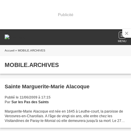
Publicité
MENU
Accueil
» MOBILE.ARCHIVES
MOBILE.ARCHIVES
Sainte Marguerite-Marie Alacoque
Publié le 11/06/2009 à 17:15
Par
Sur les Pas des Saints
Marguerite-Marie Alacoque est née en 1645 à Leuthe-court, la paroisse de
Verosvres-en-Charollais. A l'âge de vingt-six ans, elle entre chez les
Visitandines de Paray-le-Monial où elle demeurera jusqu'à sa mort. Le 27
décembre 1673, comme elle est en adoration...