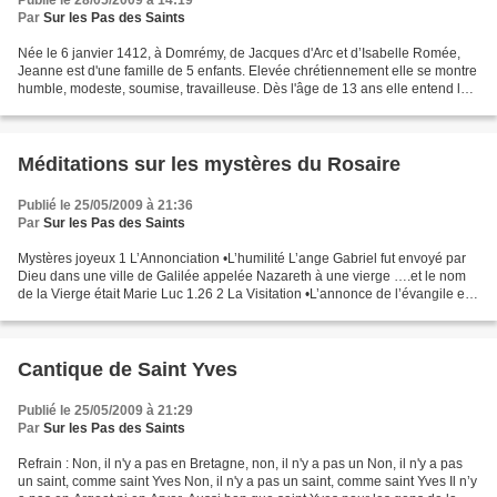
Publié le 28/05/2009 à 14:19
Par
Sur les Pas des Saints
Née le 6 janvier 1412, à Domrémy, de Jacques d'Arc et d’Isabelle Romée,
Jeanne est d'une famille de 5 enfants. Elevée chrétiennement elle se montre
humble, modeste, soumise, travailleuse. Dès l'âge de 13 ans elle entend les
voix de saint Michel, sainte...
Méditations sur les mystères du Rosaire
Publié le 25/05/2009 à 21:36
Par
Sur les Pas des Saints
Mystères joyeux 1 L’Annonciation •L’humilité L’ange Gabriel fut envoyé par
Dieu dans une ville de Galilée appelée Nazareth à une vierge ….et le nom
de la Vierge était Marie Luc 1.26 2 La Visitation •L’annonce de l’évangile et
l’amour du prochain En ces...
Cantique de Saint Yves
Publié le 25/05/2009 à 21:29
Par
Sur les Pas des Saints
Refrain : Non, il n'y a pas en Bretagne, non, il n'y a pas un Non, il n'y a pas
un saint, comme saint Yves Non, il n'y a pas un saint, comme saint Yves Il n’y