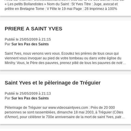
« Les petits Bollandistes » Nom du Saint : St Yves Titre : Juge, avocat et
prêtre en Bretagne Tome : V Fête le 19 mai Page : 28 Imprimez à 100%
PRIERE A SAINT YVES
Publié le 25/05/2009 à 21:15
Par
Sur les Pas des Saints
Saint Yves, nous venons vers vous. Ecoutez les prières de tous ceux qui
viennent vous invoquer au pied de votre tombeau ou dans votre église du
Minihy. Vous, le Père des pauvres, prenez pitié de tous les pauvres de notre
temps : les chômeurs, les sans-abri,...
Saint Yves et le pèlerinage de Tréguier
Publié le 25/05/2009 à 21:13
Par
Sur les Pas des Saints
Pèlerinage de Tréguier sur www.videosaintyves.com : Près de 20 000
personnes se sont rassemblées, dimanche 18 mai 2003, à Tréguier (Côtes
d'Armor), pour célébrer le 700e anniversaire de la mort de saint Yves, patron
des hommes de loi. La messe en l'honneur...