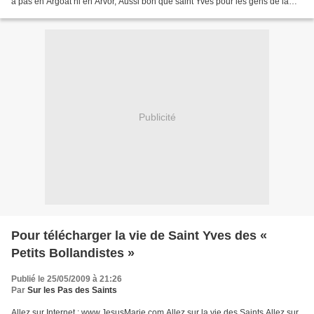
a pas en Argoat ni en Arvor, Aussi bon que saint Yves pour les gens de la
mer. Non, il n’y a...
Publicité
Pour télécharger la vie de Saint Yves des «
Petits Bollandistes »
Publié le 25/05/2009 à 21:26
Par
Sur les Pas des Saints
Allez sur Internet : www.JesusMarie.com Allez sur la vie des Saints Allez sur