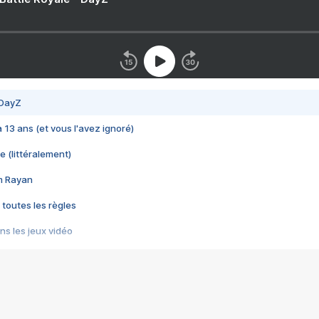
 DayZ
 a 13 ans (et vous l'avez ignoré)
e (littéralement)
im Rayan
 toutes les règles
s les jeux vidéo
us choquant de Rockstar ? - Le scandale BULLY
e plus moche de Steam
du RÊVE tourne au CAUCHEMAR