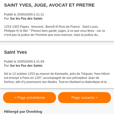
SAINT YVES, JUGE, AVOCAT ET PRETRE
Publié le 25/05/2009 à 21:11
Par
Sur les Pas des Saints
1253-1303 Papes : Innocent ; Benoît XI Rois de France : Saint Louis,
Philippe IV le Bel. " Prenez bien garde, juges, à ce que vous ferez : car ce
n¹est pas la justice de l¹homme que vous exercez, mais la justice du
Seigneur, et tout ce que vous aurez...
Saint Yves
Publié le 25/05/2009 à 21:09
Par
Sur les Pas des Saints
Né le 13 octobre 1253 au manoir de Kermartin, près de Tréguier, Yves Hélori
est envoyé à Paris en 1267, accompagné de son précepteur Jean de
Kerhos, afin d¹y poursuivre ses études. Tout en étudiant la dialectique et la
théologie, Yves fréquente les églises...
< Page précédente
Page suivante >
Hébergé par Overblog